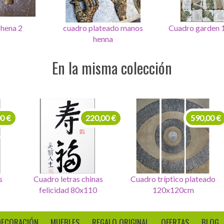
cuadro plateado manos
Cuadro garden 100x75
Plato p
henna
En la misma colección
99,00 €
220,00 €
Set de 4 Cuadros letras
Cuadro letras chinas
Cuadr
seurte
felicidad 80x110
DECORACIÓN
MUEBLES
REGALO ORIGINAL
OFERTAS
BLOG