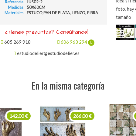
idea si ti
Referencia
LU502-2
Medidas
50X60CM
foto, hay
Materiales
ESTUCO,PAN DE PLATA, LIENZO, FIBRA
tamaño
¿Tienes preguntas? Consúltanos!
605 269 918
606 963 294
estudiodelier@estudiodelier.es
En la misma categoría
266,00 €
275,00 €