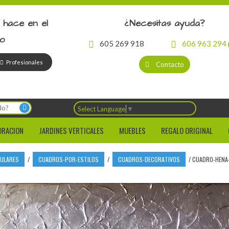
 hace en el
¿Necesitas ayuda?
io
605 269 918
606 963 294
Profesionales
Contacto
Select Language
▼
ORACION
JARDINES VERTICALES
MUEBLES
REGALO ORIGINAL
CULARES
/
CUADROS-POR-ESTILOS
/
CUADROS-DECORATIVOS
/
CUADRO-HENA