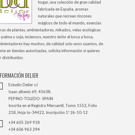
hogar, una colección de gran calidad
fabricada en España, aromas
naturales que recrean rincones
mágicos de todo el mundo, esencias
ras de plantas, ambientadores, mikados, velas ecológicas
 palma y soja, inciensos, nuestro éxito el boca a boca,
bientadores hay muchos, de calidad solo unos cuantos, de
nta en tiendas autorizadas, solicita información si quieres
r distribuidor.
NFORMACIÓN DELIER
Estudio Delier s.l
Isaac albeniz 69, 45638,
PEPINO-TOLEDO- SPAIN
Inscrita en el Registro Mercantil, Tomo 1552, Folio
218, Hoja to-34422, Inscripción 1ª 26-10-12
+34 605 269 918
+34 606 963 294