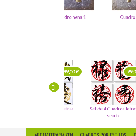
Cuadro hena 1
Cuadro hena 2
225,00 €
99,00 €
Cuadro 4 sellos salud,dinero,
Set de 4 Cuadros letras
amor, felicidad
chinas
AROMATERAPIA ZEN
CUADROS POR ESTILOS