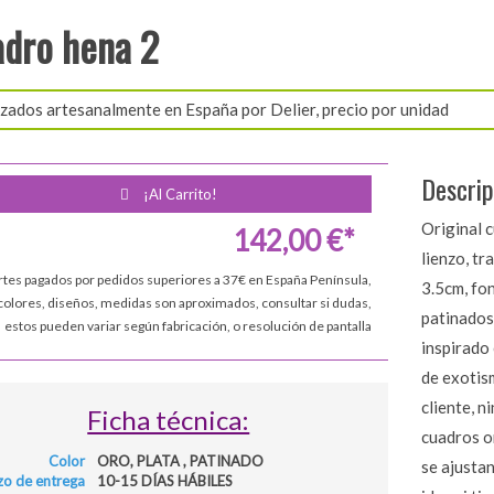
dro hena 2
zados artesanalmente en España por Delier, precio por unidad
Descrip
¡Al Carrito!
Original c
142,00 €*
lienzo, t
rtes pagados por pedidos superiores a 37€ en España Península,
3.5cm, fo
colores, diseños, medidas son aproximados, consultar si dudas,
patinados
estos pueden variar según fabricación, o resolución de pantalla
inspirado 
de exotis
cliente, n
Ficha técnica:
cuadros o
Color
ORO, PLATA , PATINADO
se ajust
zo de entrega
10-15 DÍAS HÁBILES