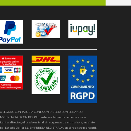
O SEGURO CON TARJETA CONEXION DIRECTA CON EL BANCO,
NSFERENCIA O CON PAY PAL no dependemos de terceros somos
icantes directos, el precio es final sin sorpresas de última hora, mas info
ha . Estudio Delier S.L, EMPRRESA REGISTRADA en el registro mercantil,