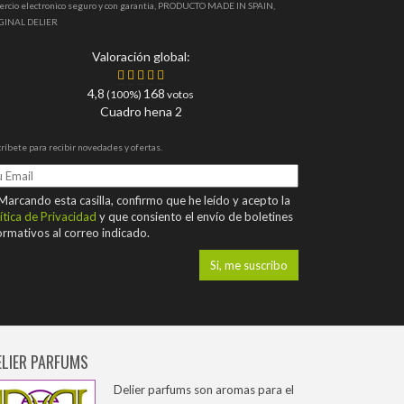
ercio electronico seguro y con garantia, PRODUCTO MADE IN SPAIN,
GINAL DELIER
Valoración global:
4,8
168
(100%)
votos
Cuadro hena 2
ríbete para recibir novedades y ofertas.
arcando esta casilla, confirmo que he leído y acepto la
ítica de Privacidad
y que consiento el envío de boletines
ormativos al correo indicado.
ELIER PARFUMS
Delier parfums son aromas para el