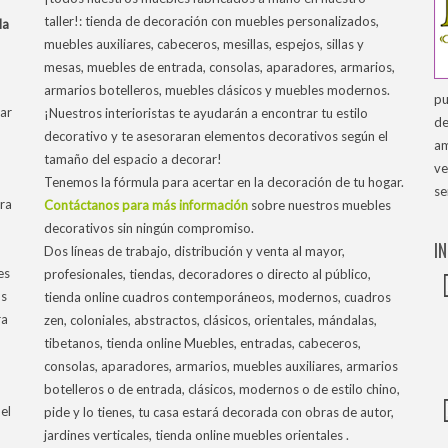
taller!: tienda de decoración con muebles personalizados,
la
muebles auxiliares, cabeceros, mesillas, espejos, sillas y
mesas, muebles de entrada, consolas, aparadores, armarios,
armarios botelleros, muebles clásicos y muebles modernos.
pu
ar
¡Nuestros interioristas te ayudarán a encontrar tu estilo
de
decorativo y te asesoraran elementos decorativos según el
am
tamaño del espacio a decorar!
ve
Tenemos la fórmula para acertar en la decoración de tu hogar.
se
tra
Contáctanos para más información
sobre nuestros muebles
decorativos sin ningún compromiso.
I
Dos líneas de trabajo, distribución y venta al mayor,
es
profesionales, tiendas, decoradores o directo al público,
os
tienda online cuadros contemporáneos, modernos, cuadros
ra
zen, coloniales, abstractos, clásicos, orientales, mándalas,
tibetanos, tienda online Muebles, entradas, cabeceros,
consolas, aparadores, armarios, muebles auxiliares, armarios
botelleros o de entrada, clásicos, modernos o de estilo chino,
el
pide y lo tienes, tu casa estará decorada con obras de autor,
jardines verticales, tienda online muebles orientales .