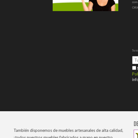
com
ORI
Susc
M
Pol
inf
D
También disponemos de muebles artesanales de alta calidad,
¡todos nuestros muebles fabricados a mano en nuestro