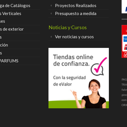
ga de Catálogos
Proyectos Realizados
s Verticales
Presupuesto a medida
ses
Noticias y Cursos
 de exterior
Ver noticias y cursos
s
ción
s
 PARFUMS
PAG
TRA
fabr
pinc
com
ORI