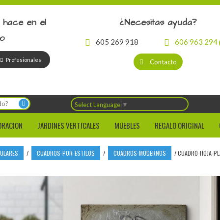
 hace en el
¿Necesitas ayuda?
io
605 269 918
606 963 294
Profesionales
Contacto
Select Language
▼
ORACION
JARDINES VERTICALES
MUEBLES
REGALO ORIGINAL
CULARES
/
CUADROS-POR-ESTILOS
/
CUADROS-MODERNOS
/
CUADRO-HOJA-PL