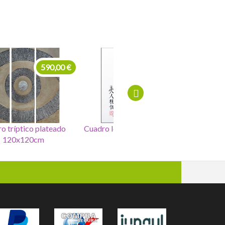
590,00 €
220,00 €
o tríptico plateado
Cuadro letras chinas amor
Cuadro cir
120x120cm
80x110