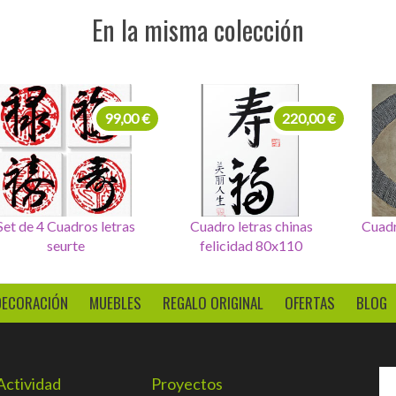
En la misma colección
99,00 €
220,00 €
Set de 4 Cuadros letras
Cuadro letras chinas
Cuadr
seurte
felicidad 80x110
DECORACIÓN
MUEBLES
REGALO ORIGINAL
OFERTAS
BLOG
Actividad
Proyectos