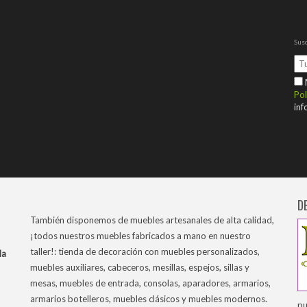
Susc
M
Pol
inf
D
También disponemos de muebles artesanales de alta calidad,
¡todos nuestros muebles fabricados a mano en nuestro
taller!: tienda de decoración con muebles personalizados,
la
muebles auxiliares, cabeceros, mesillas, espejos, sillas y
mesas, muebles de entrada, consolas, aparadores, armarios,
armarios botelleros, muebles clásicos y muebles modernos.
pu