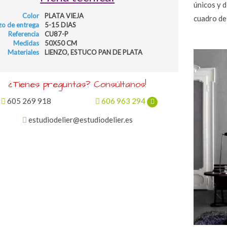
únicos y d
Color
PLATA VIEJA
cuadro d
zo de entrega
5-15 DIAS
Referencia
CU87-P
Medidas
50X50 CM
Materiales
LIENZO, ESTUCO PAN DE PLATA
¿Tienes preguntas? Consúltanos!
605 269 918
606 963 294
estudiodelier@estudiodelier.es