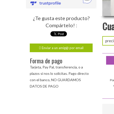
¿Te gusta este producto?
Cua
Compártelo! :
preci
Enviar a un amig@ por email
Forma de pago
Tarjeta, Pay Pal, transferencia, o a
plazos si nos lo solicitas. Pago directo
con el banco, NO GUARDAMOS
Po
DATOS DE PAGO