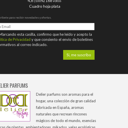
4,8
168
(100%)
votos
Cuadro hoja plata
ríbete para recibir novedades y ofertas.
arcando esta casilla, confirmo que he leído y acepto la
ítica de Privacidad
y que consiento el envío de boletines
ormativos al correo indicado.
ELIER PARFUMS
Delier parfums son aromas para el
hogar, una colección de gran calidad
fabricada en España, aromas
naturales que recrean rincones
mágicos de todo el mundo, esencias
ras de plantas, ambientadores, mikados, velas ecológicas