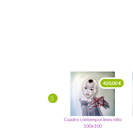
130,00 €
420,00 €
Cuadro contemporáneo
Cuadro contemporáneo niño
círculos plata 80x80
100x100