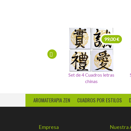
225,00 €
99,00 €
Cuadro 4 sellos salud,dinero,
Set de 4 Cuadros letras
amor, felicidad
chinas
AROMATERAPIA ZEN
CUADROS POR ESTILOS
Empresa
Nuestra 