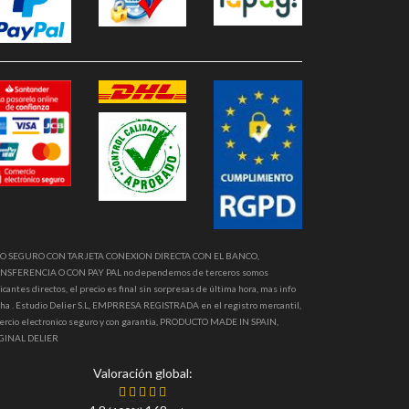
O SEGURO CON TARJETA CONEXION DIRECTA CON EL BANCO,
NSFERENCIA O CON PAY PAL no dependemos de terceros somos
icantes directos, el precio es final sin sorpresas de última hora, mas info
ha . Estudio Delier S.L, EMPRRESA REGISTRADA en el registro mercantil,
ercio electronico seguro y con garantia, PRODUCTO MADE IN SPAIN,
GINAL DELIER
Valoración global: