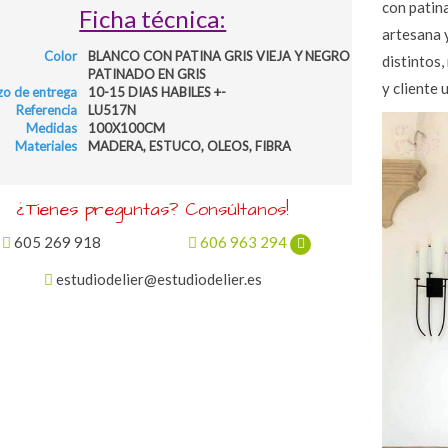
con patina
Ficha técnica:
artesana 
Color
BLANCO CON PATINA GRIS VIEJA Y NEGRO
distintos,
PATINADO EN GRIS
y cliente
zo de entrega
10-15 DIAS HABILES +-
Referencia
LU517N
Medidas
100X100CM
Materiales
MADERA, ESTUCO, OLEOS, FIBRA
¿Tienes preguntas? Consúltanos!
605 269 918
606 963 294
estudiodelier@estudiodelier.es