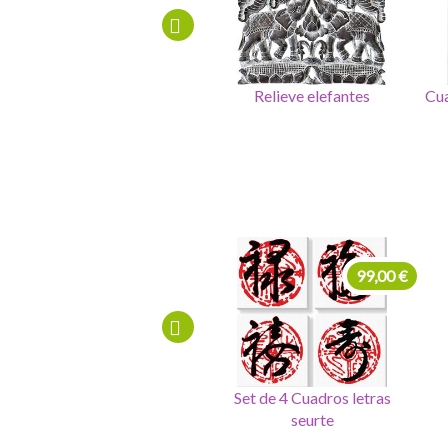
Relieve elefantes
Cuadro talla roseton madera
225,00 €
99,00 €
Cuadro 4 sellos salud,dinero,
Set de 4 Cuadros letras
amor, felicidad
chinas