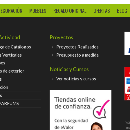
DECORACIÓN
MUEBLES
REGALO ORIGINAL
OFERTAS
BLOG
Actividad
Proyectos
ga de Catálogos
Proyectos Realizados
s Verticales
Presupuesto a medida
ses
Noticias y Cursos
 de exterior
Ver noticias y cursos
s
ción
s
 PARFUMS
PAG
TRA