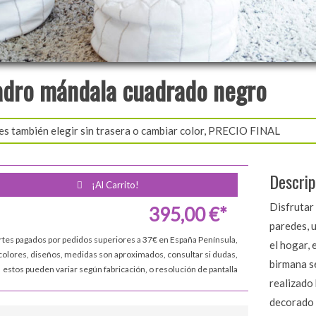
dro mándala cuadrado negro
es también elegir sin trasera o cambiar color, PRECIO FINAL
Descrip
¡Al Carrito!
Disfrutar
395,00 €*
paredes, 
rtes pagados por pedidos superiores a 37€ en España Península,
el hogar, 
colores, diseños, medidas son aproximados, consultar si dudas,
birmana s
estos pueden variar según fabricación, o resolución de pantalla
realizado 
decorado 