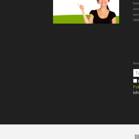
fabr
pinc
com
ORI
Susc
M
Pol
inf
D