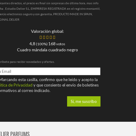
icantes directos, el precio es final sin sorpresas de última hora, mas info
ha . Estudio Delier S.L, EMPRRESA REGISTRADA en el registro mercantil,
ercio electronico seguro y con garantia, PRODUCTO MADE IN SPAIN,
GINAL DELIER
Valoración global:
4,8
168
(100%)
votos
Cuadro mándala cuadrado negro
ríbete para recibir novedades y ofertas.
arcando esta casilla, confirmo que he leído y acepto la
ítica de Privacidad
y que consiento el envío de boletines
ormativos al correo indicado.
ELIER PARFUMS