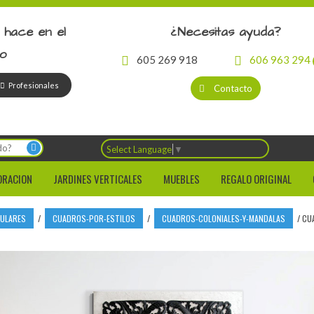
 hace en el
¿Necesitas ayuda?
io
605 269 918
606 963 294
Profesionales
Contacto
Select Language
▼
ORACION
JARDINES VERTICALES
MUEBLES
REGALO ORIGINAL
CULARES
/
CUADROS-POR-ESTILOS
/
CUADROS-COLONIALES-Y-MANDALAS
/
CUA