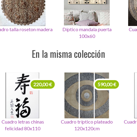
Díptico mandala puerta
Cuadro Mandala vida
Cua
100x60
protectora
En la misma colección
99,00 €
220,00 €
Set de 4 Cuadros letras
Cuadro letras chinas
Cuadr
seurte
felicidad 80x110