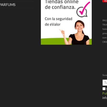
 PARFUMS
PAG
TRA
fabr
pinc
com
ORI
Susc
M
Pol
inf