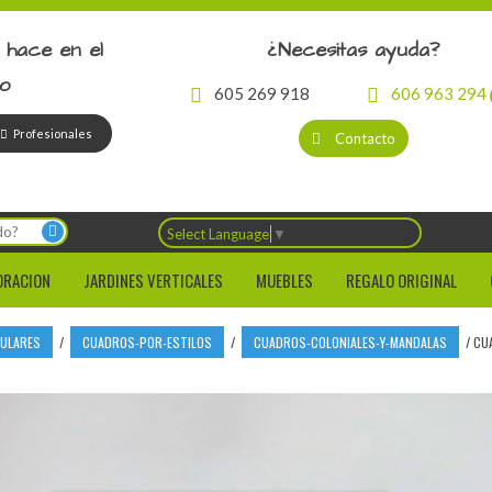
 hace en el
¿Necesitas ayuda?
io
605 269 918
606 963 294
Profesionales
Contacto
Select Language
▼
ORACION
JARDINES VERTICALES
MUEBLES
REGALO ORIGINAL
CULARES
/
CUADROS-POR-ESTILOS
/
CUADROS-COLONIALES-Y-MANDALAS
/
CUA