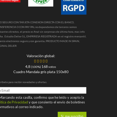
O SEGURO CON TARJETA CONEXION DIRECTA CON EL BANCO,
NSFERENCIA O CON PAY PAL no dependemos de terceros somos
icantes directos, el precio es final sin sorpresas de última hora, mas info
ha . Estudio Delier S.L, EMPRRESA REGISTRADA en el registro mercantil,
ercio electronico seguro y con garantia, PRODUCTO MADE IN SPAIN,
GINAL DELIER
Valoración global:
4,8
168
(100%)
votos
Cuadro Mandala gris plata 150x80
ríbete para recibir novedades y ofertas.
arcando esta casilla, confirmo que he leído y acepto la
ítica de Privacidad
y que consiento el envío de boletines
ormativos al correo indicado.