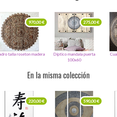
275,00 €
450,00 €
Díptico mandala puerta
Cuadro Mandala vida
Cua
100x60
protectora
En la misma colección
99,00 €
220,00 €