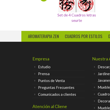
Cuadro 4 sellos salud,dinero,
Set de 4 Cuadros letras
amor, felicidad
chinas
AROMATERAPIA ZEN
CUADROS POR ESTILOS
Empresa
Nuestra 
Estudio
Descar
Prensa
Jardine
Javane
Puntos de Venta
Muebles
Preguntas Frecuentes
Cuadro
Comunicados a clientes
Decora
Atención al Cliene
Mueble