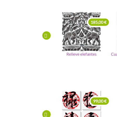
185,00 €
970,00 €
Relieve elefantes
Cuadro talla roseton madera
225,00 €
99,00 €