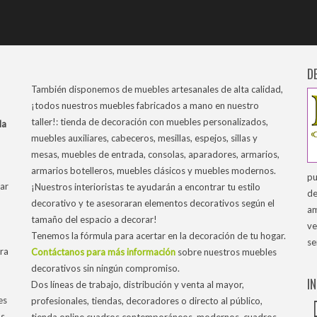
D
También disponemos de muebles artesanales de alta calidad,
¡todos nuestros muebles fabricados a mano en nuestro
taller!: tienda de decoración con muebles personalizados,
la
muebles auxiliares, cabeceros, mesillas, espejos, sillas y
mesas, muebles de entrada, consolas, aparadores, armarios,
armarios botelleros, muebles clásicos y muebles modernos.
pu
ar
¡Nuestros interioristas te ayudarán a encontrar tu estilo
de
decorativo y te asesoraran elementos decorativos según el
am
tamaño del espacio a decorar!
ve
Tenemos la fórmula para acertar en la decoración de tu hogar.
se
tra
Contáctanos para más información
sobre nuestros muebles
decorativos sin ningún compromiso.
I
Dos líneas de trabajo, distribución y venta al mayor,
es
profesionales, tiendas, decoradores o directo al público,
os