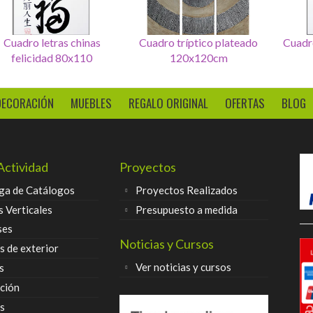
Set de 4 Cuadros letras
Cuadro letras chinas
Cuadr
seurte
felicidad 80x110
DECORACIÓN
MUEBLES
REGALO ORIGINAL
OFERTAS
BLOG
Actividad
Proyectos
ga de Catálogos
Proyectos Realizados
s Verticales
Presupuesto a medida
ses
Noticias y Cursos
 de exterior
Ver noticias y cursos
s
ción
s