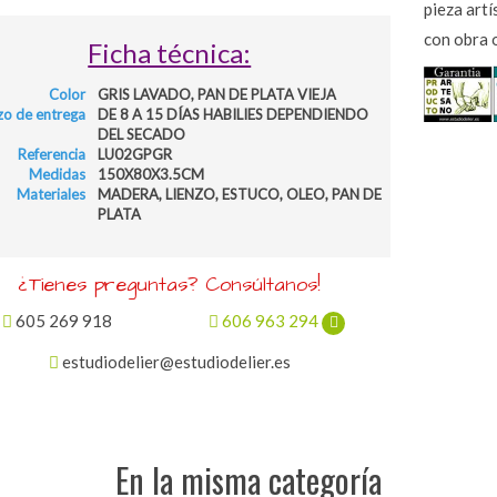
pieza artí
con obra o
Ficha técnica:
Color
GRIS LAVADO, PAN DE PLATA VIEJA
zo de entrega
DE 8 A 15 DÍAS HABILIES DEPENDIENDO
DEL SECADO
Referencia
LU02GPGR
Medidas
150X80X3.5CM
Materiales
MADERA, LIENZO, ESTUCO, OLEO, PAN DE
PLATA
¿Tienes preguntas? Consúltanos!
605 269 918
606 963 294
estudiodelier@estudiodelier.es
En la misma categoría