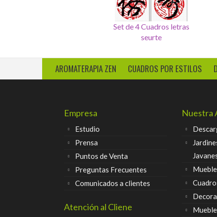
Cuadro 4 sellos salud,dinero,
Set de 4 Cuadros letras
amor, felicidad
chinas
AROMATERAPIA ZEN
CUADROS POR ESTILOS
Empresa
Nuestra 
Estudio
Descar
Prensa
Jardine
Javane
Puntos de Venta
Muebles
Preguntas Frecuentes
Cuadro
Comunicados a clientes
Decora
Atención al Cliene
Mueble