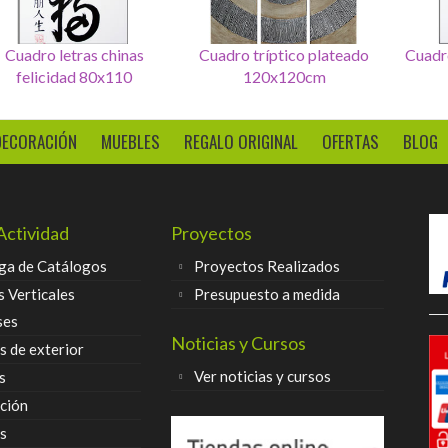
Set de 4 Cuadros letras
Cuadro letras chinas
Cuadr
seurte
felicidad 80x110
DECORACIÓN
MUEBLES
REGALO ORIGINAL
OFERTAS
BLOG
Actividad
Proyectos
ga de Catálogos
Proyectos Realizados
s Verticales
Presupuesto a medida
ses
Noticias y Cursos
 de exterior
Ver noticias y cursos
s
ción
s