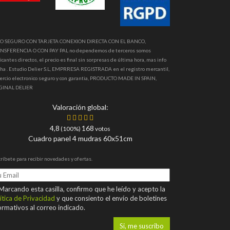
O SEGURO CON TARJETA CONEXION DIRECTA CON EL BANCO,
NSFERENCIA O CON PAY PAL no dependemos de terceros somos
icantes directos, el precio es final sin sorpresas de última hora, mas info
ha . Estudio Delier S.L, EMPRRESA REGISTRADA en el registro mercantil,
ercio electronico seguro y con garantia, PRODUCTO MADE IN SPAIN,
GINAL DELIER
Valoración global:
4,8
168
(100%)
votos
Cuadro panel 4 mudras 60x51cm
ríbete para recibir novedades y ofertas.
arcando esta casilla, confirmo que he leído y acepto la
ítica de Privacidad
y que consiento el envío de boletines
ormativos al correo indicado.