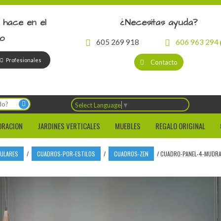
 hace en el
¿Necesitas ayuda?
io
605 269 918
606 963 294
Profesionales
Contacto
Select Language
▼
ORACION
JARDINES VERTICALES
MUEBLES
REGALO ORIGINAL
CULARES
/
CUADROS-POR-ESTILOS
/
CUADROS-ZEN
/
CUADRO-PANEL-4-MUDRA