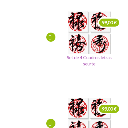
99,00 €
220,00 €
Set de 4 Cuadros letras
Cuadro letras chinas
Cu
seurte
felicidad 80x110
225,00 €
99,00 €