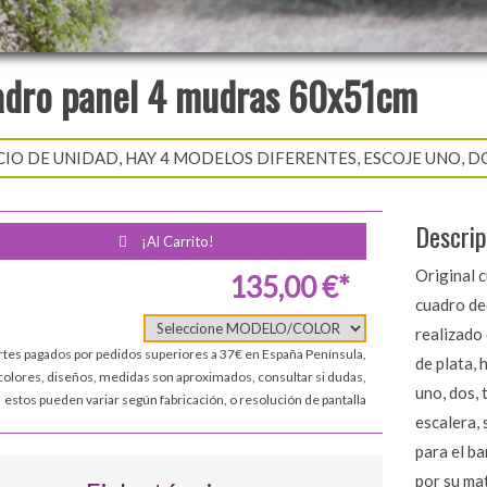
dro panel 4 mudras 60x51cm
IO DE UNIDAD, HAY 4 MODELOS DIFERENTES, ESCOJE UNO, DOS 
Descrip
¡Al Carrito!
Original c
135,00 €*
cuadro de
realizado 
rtes pagados por pedidos superiores a 37€ en España Península,
de plata, 
colores, diseños, medidas son aproximados, consultar si dudas,
uno, dos, 
estos pueden variar según fabricación, o resolución de pantalla
escalera, 
para el ba
por su mat