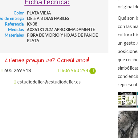
Ficha técnica:
original d
Color
PLATA VIEJA
Qué son l
zo de entrega
DE 5 A 8 DIAS HABILES
Referencia
KN08
con las m
Medidas
60X51X12CM APROXIMADAMENTE
cultura hi
Materiales
FIBRA DE VIDRIO Y HOJAS DE PAN DE
PLATA
un gesto,
posiciones
¿Tienes preguntas? Consúltanos!
que recib
simbólica
605 269 918
606 963 294
concienci
estudiodelier@estudiodelier.es
represent