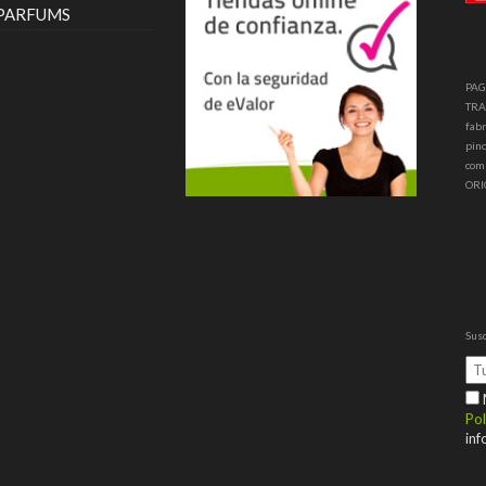
 PARFUMS
PAG
TRA
fabr
pinc
com
ORI
Susc
M
Pol
inf