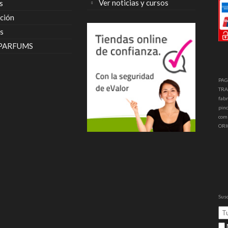
Ver noticias y cursos
s
ción
s
 PARFUMS
PAG
TRA
fabr
pinc
com
ORI
Susc
M