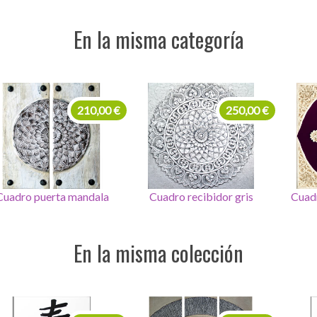
En la misma categoría
250,00 €
260,00 €
Cuadro recibidor gris
Cuadro colores bombay
Cuad
En la misma colección