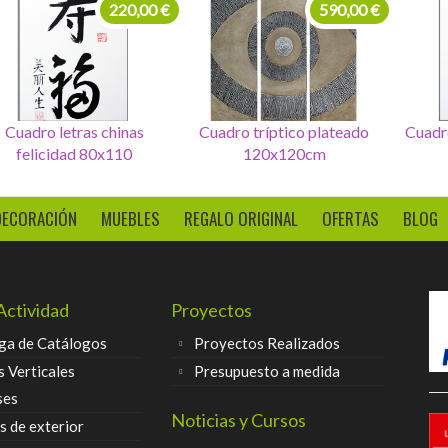
99,00 €
220,00 €
Set de 4 Cuadros letras
Cuadro letras chinas
Cuadr
seurte
felicidad 80x110
DECORACIÓN
MUEBLES
REGALO ORIGINAL
OFERTAS
BLOG
Actividad
Proyectos
ga de Catálogos
Proyectos Realizados
s Verticales
Presupuesto a medida
ses
Noticias y Cursos
 de exterior