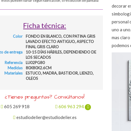
estos pueden variar según fabricación, o resolución de pantalla
decorar e
simbología
personal 
Ficha técnica:
uno a uno,
Color
FONDO EN BLANCO, CON PATINA GRIS
mas claro 
LAVADO EFECTO ANTIGUO, ASPECTO
podemos c
FINAL GRIS CLARO
zo de entrega
10-15 DÍAS HÁBILES, DEPENDIENDO DE
LOS SECADOS
Referencia
LU02PG80
Medidas
80X80X2.6CM
Materiales
ESTUCO, MADRA, BASTIDOR, LIENZO,
OLEOS
¿Tienes preguntas? Consúltanos!
605 269 918
606 963 294
estudiodelier@estudiodelier.es