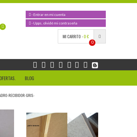
- Entrar en mi cuenta
- Upps, olvidé mi contraseña
MI CARRITO -
0 €
0
OFERTAS.
BLOG
DRO-RECIBIDOR-GRIS-