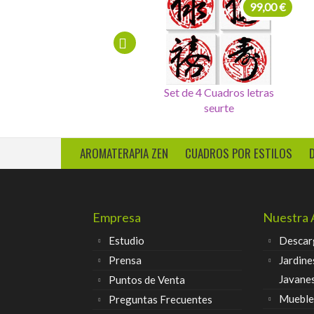
225,00 €
99,00 €
Cuadro 4 sellos salud,dinero,
Set de 4 Cuadros letras
amor, felicidad
chinas
AROMATERAPIA ZEN
CUADROS POR ESTILOS
Empresa
Nuestra 
Estudio
Descar
Prensa
Jardine
Javane
Puntos de Venta
Muebles
Preguntas Frecuentes