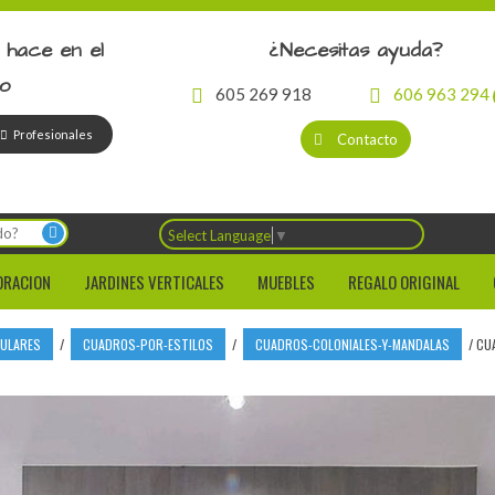
 hace en el
¿Necesitas ayuda?
io
605 269 918
606 963 294
Profesionales
Contacto
Select Language
▼
ORACION
JARDINES VERTICALES
MUEBLES
REGALO ORIGINAL
CULARES
/
CUADROS-POR-ESTILOS
/
CUADROS-COLONIALES-Y-MANDALAS
/
CUA