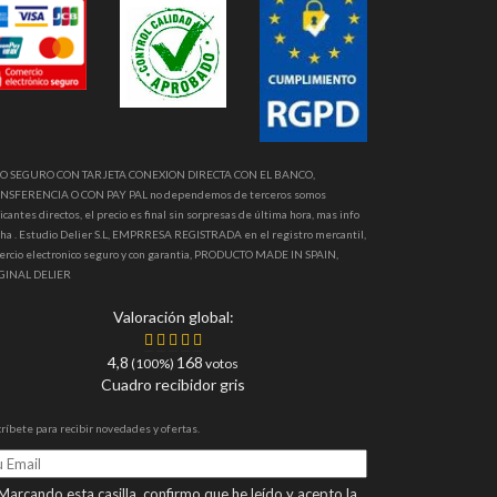
O SEGURO CON TARJETA CONEXION DIRECTA CON EL BANCO,
NSFERENCIA O CON PAY PAL no dependemos de terceros somos
icantes directos, el precio es final sin sorpresas de última hora, mas info
ha . Estudio Delier S.L, EMPRRESA REGISTRADA en el registro mercantil,
ercio electronico seguro y con garantia, PRODUCTO MADE IN SPAIN,
GINAL DELIER
Valoración global:
4,8
168
(100%)
votos
Cuadro recibidor gris
ríbete para recibir novedades y ofertas.
arcando esta casilla, confirmo que he leído y acepto la