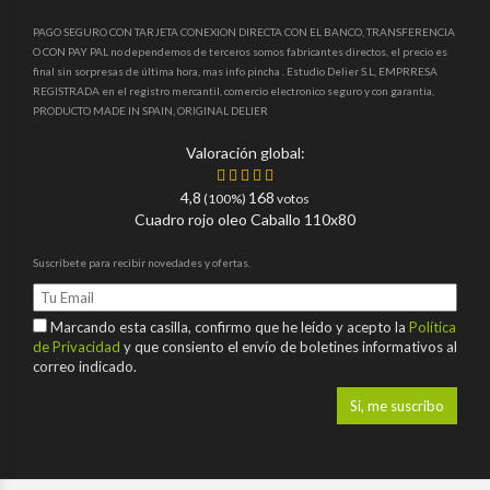
PAGO SEGURO CON TARJETA CONEXION DIRECTA CON EL BANCO, TRANSFERENCIA
O CON PAY PAL no dependemos de terceros somos fabricantes directos, el precio es
final sin sorpresas de última hora, mas info pincha . Estudio Delier S.L, EMPRRESA
REGISTRADA en el registro mercantil, comercio electronico seguro y con garantia,
PRODUCTO MADE IN SPAIN, ORIGINAL DELIER
Valoración global:
4,8
168
(100%)
votos
Cuadro rojo oleo Caballo 110x80
Suscríbete para recibir novedades y ofertas.
Marcando esta casilla, confirmo que he leído y acepto la
Política
de Privacidad
y que consiento el envío de boletines informativos al
correo indicado.