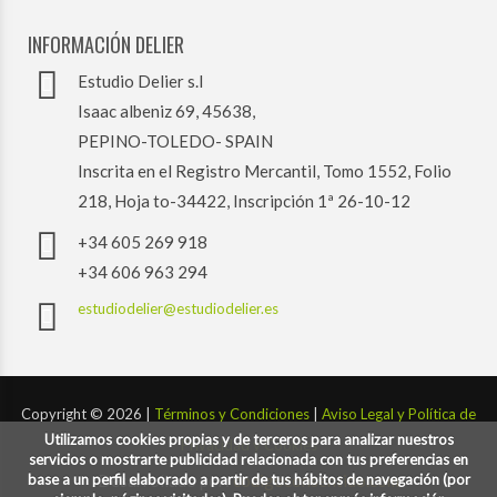
INFORMACIÓN DELIER
Estudio Delier s.l
Isaac albeniz 69, 45638,
PEPINO-TOLEDO- SPAIN
Inscrita en el Registro Mercantil, Tomo 1552, Folio
218, Hoja to-34422, Inscripción 1ª 26-10-12
+34 605 269 918
+34 606 963 294
estudiodelier@estudiodelier.es
Copyright ©
2026 |
Términos y Condiciones
|
Aviso Legal y Política de
Utilizamos cookies propias y de terceros para analizar nuestros
Privacidad y Cookies
servicios o mostrarte publicidad relacionada con tus preferencias en
base a un perfil elaborado a partir de tus hábitos de navegación (por
Desarrollado por:
codigoconsentido.com