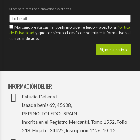
Suscríbete para recibir novedades y ofertas.
Marcando esta casilla, confirmo que he leído y acepto la
Política
de Privacidad
y que consiento el envío de boletines informativos al
correo indicado.
INFORMACIÓN DELIER
Estudio Delier s.l
Isaac albeniz 69, 45638,
PEPINO-TOLEDO- SPAIN
Inscrita en el Registro Mercantil, Tomo 1552, Folio
218, Hoja to-34422, Inscripción 1ª 26-10-12