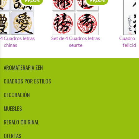
99,00 €
99,00 €
Set de 4 Cuadros letras
Set de 4 Cuadros letras
chinas
seurte
AROMATERAPIA ZEN
CUADROS POR ESTILOS
DECORACIÓN
MUEBLES
REGALO ORIGINAL
OFERTAS