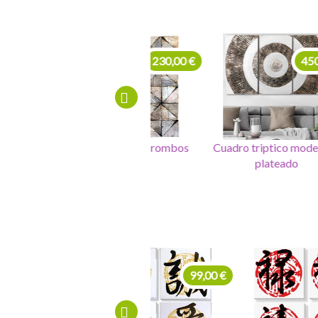
230,00 €
450,00 €
Cuadro moderno rombos
Cuadro triptico modernos
plateado
225,00 €
99,00 €