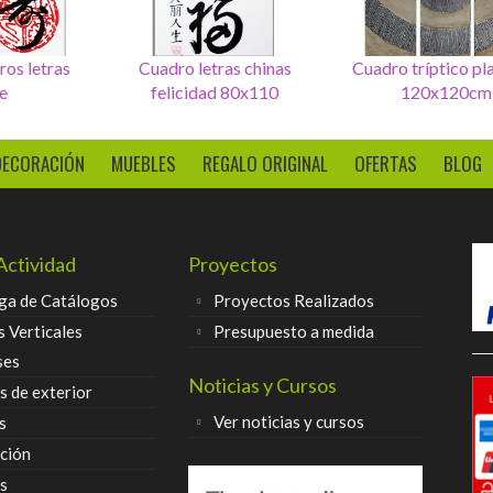
Set de 4 Cuadros letras
Cuadro letras chinas
Cuadr
seurte
felicidad 80x110
DECORACIÓN
MUEBLES
REGALO ORIGINAL
OFERTAS
BLOG
Actividad
Proyectos
ga de Catálogos
Proyectos Realizados
s Verticales
Presupuesto a medida
ses
Noticias y Cursos
 de exterior
Ver noticias y cursos
s
ción
s