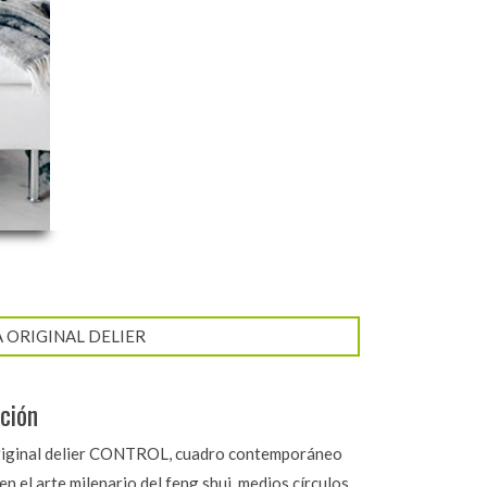
AÑA ORIGINAL DELIER
ción
iginal delier CONTROL, cuadro contemporáneo
en el arte milenario del feng shui, medios círculos