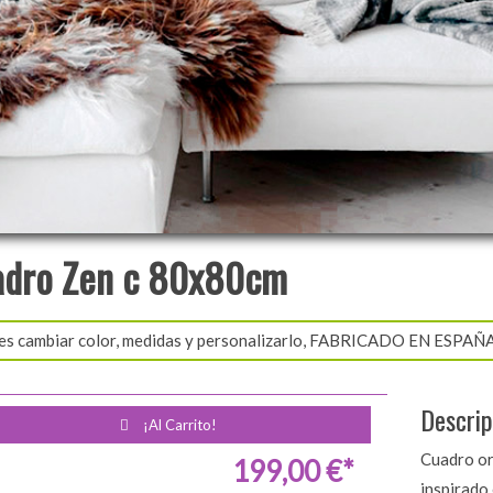
adro Zen c 80x80cm
es cambiar color, medidas y personalizarlo, FABRICADO EN ESP
Descrip
¡Al Carrito!
Cuadro or
199,00 €*
inspirado 