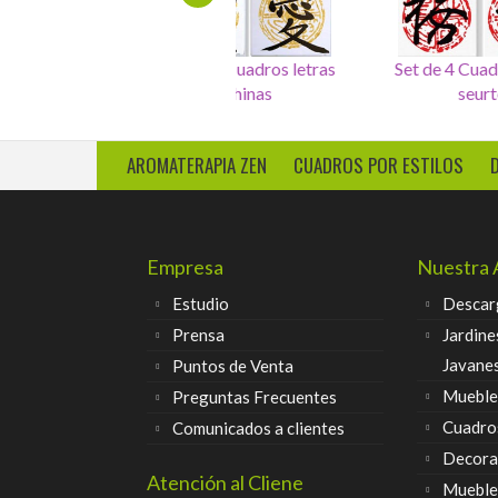
Cuadro 4 sellos salud,dinero,
Set de 4 Cuadros letras
amor, felicidad
chinas
AROMATERAPIA ZEN
CUADROS POR ESTILOS
Empresa
Nuestra 
Estudio
Descar
Prensa
Jardine
Javane
Puntos de Venta
Muebles
Preguntas Frecuentes
Cuadro
Comunicados a clientes
Decora
Atención al Cliene
Mueble