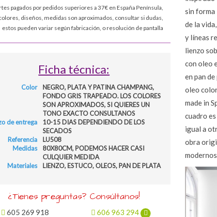
rtes pagados por pedidos superiores a 37€ en España Península,
sin forma 
colores, diseños, medidas son aproximados, consultar si dudas,
de la vida
estos pueden variar según fabricación, o resolución de pantalla
y líneas r
lienzo so
con oleo 
Ficha técnica:
en pan de 
Color
NEGRO, PLATA Y PATINA CHAMPANG,
oleo color
FONDO GRIS TRAPEADO. LOS COLORES
made in S
SON APROXIMADOS, SI QUIERES UN
TONO EXACTO CONSULTANOS
cuadro es 
zo de entrega
10-15 DIAS DEPENDIENDO DE LOS
igual a ot
SECADOS
Referencia
LU508
obra origi
Medidas
80X80CM, PODEMOS HACER CASI
modernos,
CULQUIER MEDIDA
Materiales
LIENZO, ESTUCO, OLEOS, PAN DE PLATA
¿Tienes preguntas? Consúltanos!
605 269 918
606 963 294