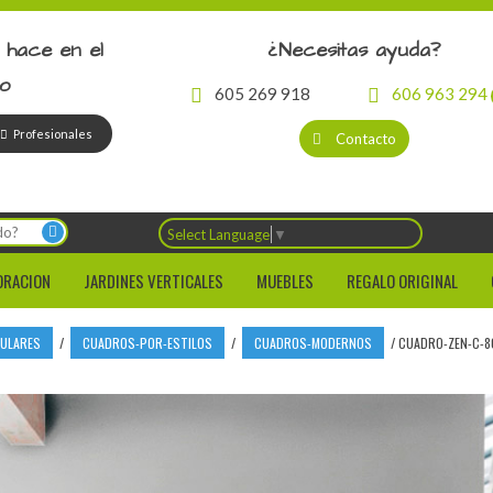
 hace en el
¿Necesitas ayuda?
io
605 269 918
606 963 294
Profesionales
Contacto
Select Language
▼
ORACION
JARDINES VERTICALES
MUEBLES
REGALO ORIGINAL
CULARES
/
CUADROS-POR-ESTILOS
/
CUADROS-MODERNOS
/
CUADRO-ZEN-C-