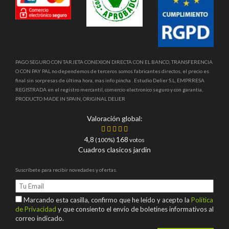
PAGO SEGURO CON TARJETA CONEXION DIRECTA CON EL BANCO, TRANSFERENCIA
O CON PAY PAL no dependemos de terceros somos fabricantes directos, el precio es
final sin sorpresas de última hora, mas info pincha . Estudio Delier S.L, EMPRRESA
REGISTRADA en el registro mercantil, comercio electronico seguro y con garantia,
PRODUCTO MADE IN SPAIN, ORIGINAL DELIER
Valoración global:
4,8
168
(100%)
votos
Cuadros clasicos jardin
Suscríbete para recibir novedades y ofertas.
Marcando esta casilla, confirmo que he leído y acepto la
Política
de Privacidad
y que consiento el envío de boletines informativos al
correo indicado.