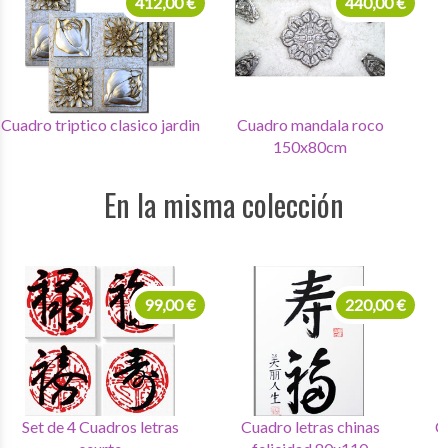
440,00 €
220,00 €
Cuadro mandala roco
Cuadro mandala roco1
150x80cm
60x60
En la misma colección
99,00 €
99,00 €
Set de 4 Cuadros letras
Set de 4 Cuadros letras
C