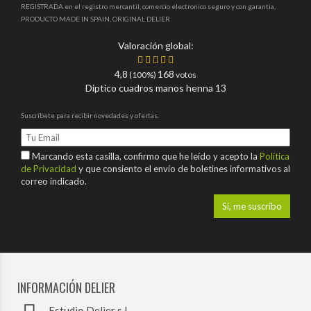
REGISTRADA en el registro mercantil, comercio electronico seguro y con garantia,
PRODUCTO MADE IN SPAIN, ORIGINAL DELIER
Valoración global:
4,8
168
(100%)
votos
Diptico cuadros manos henna 13
Suscríbete para recibir novedades y ofertas.
Marcando esta casilla, confirmo que he leído y acepto la
Política
de Privacidad
y que consiento el envío de boletines informativos al
correo indicado.
INFORMACIÓN DELIER
Estudio Delier s.l