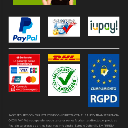
PAGO SEGURO CON TARJETA CONEXION DIRECTA CON EL BANCO, TRANSFERENCIA
O CON PAY PAL no dependemos de terceros somos fabricantes directos, el precio es
final sin sorpresas de última hora, mas info pincha . Estudio Delier S.L, EMPRRESA