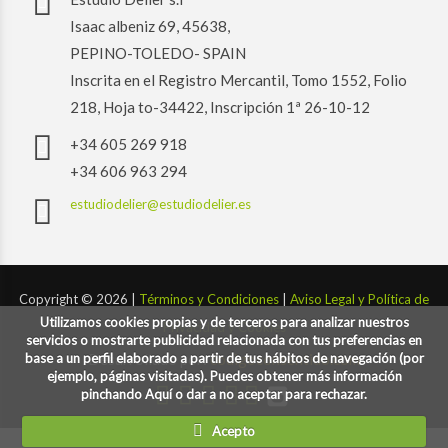
Isaac albeniz 69, 45638,
PEPINO-TOLEDO- SPAIN
Inscrita en el Registro Mercantil, Tomo 1552, Folio
218, Hoja to-34422, Inscripción 1ª 26-10-12
+34 605 269 918
+34 606 963 294
estudiodelier@estudiodelier.es
Copyright ©
2026 |
Términos y Condiciones
|
Aviso Legal y Política de
Utilizamos cookies propias y de terceros para analizar nuestros
Privacidad y Cookies
servicios o mostrarte publicidad relacionada con tus preferencias en
base a un perfil elaborado a partir de tus hábitos de navegación (por
Desarrollado por:
codigoconsentido.com
ejemplo, páginas visitadas). Puedes obtener más información
pinchando Aquí o dar a no aceptar para rechazar.
Acepto