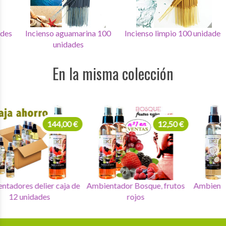
Incienso aguamarina 100
Incienso limpio 100 unidades
Inci
unidades
En la misma colección
144,00 €
12,50 €
Ambientadores delier caja de
Ambientador Bosque, frutos
Amb
12 unidades
rojos