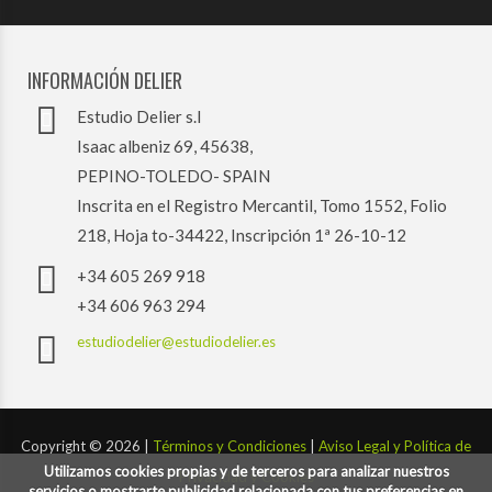
INFORMACIÓN DELIER
Estudio Delier s.l
Isaac albeniz 69, 45638,
PEPINO-TOLEDO- SPAIN
Inscrita en el Registro Mercantil, Tomo 1552, Folio
218, Hoja to-34422, Inscripción 1ª 26-10-12
+34 605 269 918
+34 606 963 294
estudiodelier@estudiodelier.es
Copyright ©
2026 |
Términos y Condiciones
|
Aviso Legal y Política de
Utilizamos cookies propias y de terceros para analizar nuestros
Privacidad y Cookies
servicios o mostrarte publicidad relacionada con tus preferencias en