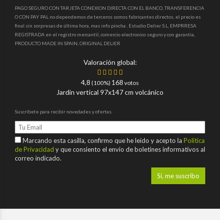
PAGO SEGURO CON TARJETA CONEXION DIRECTA CON EL BANCO, TRANSFERENCIA
O CON PAY PAL no dependemos de terceros somos fabricantes directos, el precio es
final sin sorpresas de última hora, mas info pincha . Estudio Delier S.L, EMPRRESA
REGISTRADA en el registro mercantil, comercio electronico seguro y con garantia,
PRODUCTO MADE IN SPAIN, ORIGINAL DELIER
Valoración global:
4,8
168
(100%)
votos
Jardin vertical 97x147 cm volcánico
Suscríbete para recibir novedades y ofertas.
Marcando esta casilla, confirmo que he leído y acepto la
Política
de Privacidad
y que consiento el envío de boletines informativos al
correo indicado.