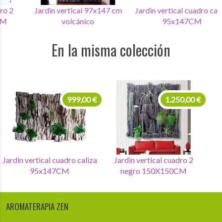
Jardin vertical 97x147 cm
Jardin vertical cuadro caliza
J
volcánico
95x147CM
En la misma colección
999,00 €
1.250,00 €
Jardin vertical cuadro caliza
Jardin vertical cuadro 2
J
95x147CM
negro 150X150CM
AROMATERAPIA ZEN