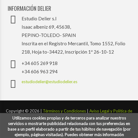
INFORMACIÓN DELIER
Estudio Delier s.l
Isaac albeniz 69, 45638,
PEPINO-TOLEDO- SPAIN
Inscrita en el Registro Mercantil, Tomo 1552, Folio
218, Hoja to-34422, Inscripción 1ª 26-10-12
+34 605 269 918
+34 606 963 294
estudiodelier@estudiodelier.es
Copyright ©
2026 |
Términos y Condiciones
|
Aviso Legal y Política de
Utilizamos cookies propias y de terceros para analizar nuestros
Privacidad y Cookies
servicios o mostrarte publicidad relacionada con tus preferencias en
base a un perfil elaborado a partir de tus hábitos de navegación (por
Desarrollado por:
codigoconsentido.com
ejemplo, páginas visitadas). Puedes obtener más información