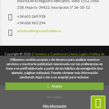
Inscrita en el Registro Mercantil, Tomo 1552, Folio
218, Hoja to-34422, Inscripción 1ª 26-10-12
+34 605 269 918
+34 606 963 294
estudiodelier@estudiodelier.es
Copyright ©
2026 |
Términos y Condiciones
|
Aviso Legal y Política de
Utilizamos cookies propias y de terceros para analizar nuestros
Privacidad y Cookies
servicios o mostrarte publicidad relacionada con tus preferencias en
base a un perfil elaborado a partir de tus hábitos de navegación (por
Desarrollado por:
codigoconsentido.com
ejemplo, páginas visitadas). Puedes obtener más información
pinchando Aquí o dar a no aceptar para rechazar.
Acepto
No acepto
Más información