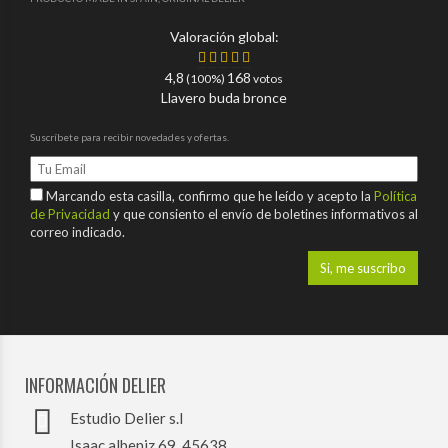
Valoración global:
4,8
168
(100%)
votos
Llavero buda bronce
Suscríbete para recibir novedades y ofertas.
Marcando esta casilla, confirmo que he leído y acepto la
Política
de Privacidad
y que consiento el envío de boletines informativos al
correo indicado.
INFORMACIÓN DELIER
Estudio Delier s.l
Isaac albeniz 69, 45638,