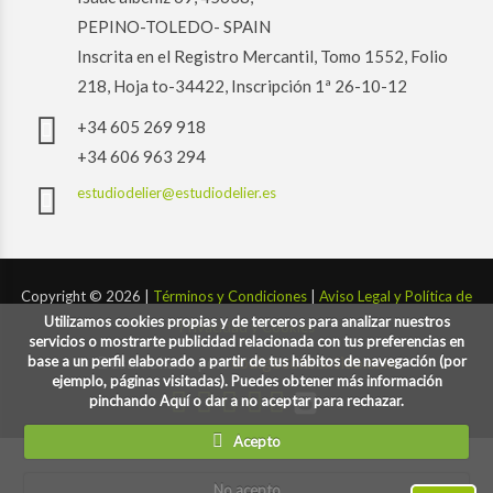
PEPINO-TOLEDO- SPAIN
Inscrita en el Registro Mercantil, Tomo 1552, Folio
218, Hoja to-34422, Inscripción 1ª 26-10-12
+34 605 269 918
+34 606 963 294
estudiodelier@estudiodelier.es
Copyright ©
2026 |
Términos y Condiciones
|
Aviso Legal y Política de
Utilizamos cookies propias y de terceros para analizar nuestros
Privacidad y Cookies
servicios o mostrarte publicidad relacionada con tus preferencias en
base a un perfil elaborado a partir de tus hábitos de navegación (por
Desarrollado por:
codigoconsentido.com
ejemplo, páginas visitadas). Puedes obtener más información
pinchando Aquí o dar a no aceptar para rechazar.
Acepto
No acepto