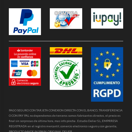
PAGO SEGURO CON TARJETA CONEXION DIRECTA CON EL BANCO, TRANSFERENCIA
O CON PAY PAL no dependemos de terceros somos fabricantes directos, el precio es
final sin sorpresas de última hora, mas info pincha . Estudio Delier S.L, EMPRRESA
REGISTRADA en el registro mercantil, comercio electronico seguro y con garantia,
PRODUCTO MADE IN SPAIN, ORIGINAL DELIER