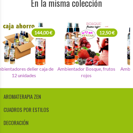
En la misma colección
144,00 €
12,50 €
Ambientadores delier caja de
Ambientador Bosque, frutos
Amb
12 unidades
rojos
AROMATERAPIA ZEN
CUADROS POR ESTILOS
DECORACIÓN