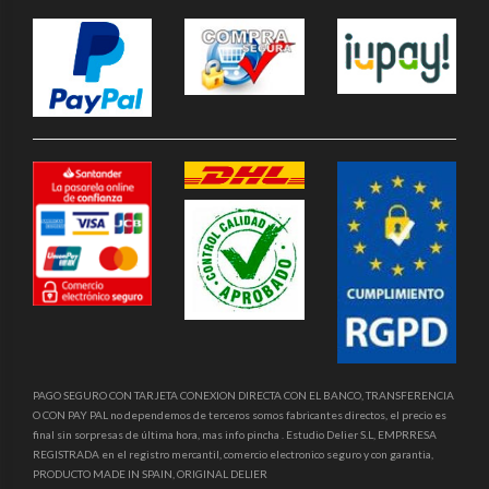
PAGO SEGURO CON TARJETA CONEXION DIRECTA CON EL BANCO, TRANSFERENCIA
O CON PAY PAL no dependemos de terceros somos fabricantes directos, el precio es
final sin sorpresas de última hora, mas info pincha . Estudio Delier S.L, EMPRRESA
REGISTRADA en el registro mercantil, comercio electronico seguro y con garantia,
PRODUCTO MADE IN SPAIN, ORIGINAL DELIER