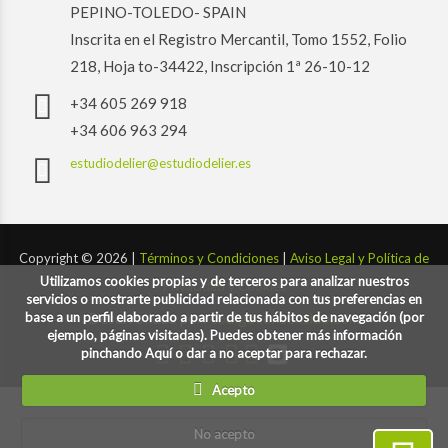
PEPINO-TOLEDO- SPAIN
Inscrita en el Registro Mercantil, Tomo 1552, Folio
218, Hoja to-34422, Inscripción 1ª 26-10-12
+34 605 269 918
+34 606 963 294
estudiodelier@estudiodelier.es
Copyright ©
2026 |
Términos y Condiciones
|
Aviso Legal y Política de
Utilizamos cookies propias y de terceros para analizar nuestros
Privacidad y Cookies
servicios o mostrarte publicidad relacionada con tus preferencias en
base a un perfil elaborado a partir de tus hábitos de navegación (por
Desarrollado por:
codigoconsentido.com
ejemplo, páginas visitadas). Puedes obtener más información
pinchando Aquí o dar a no aceptar para rechazar.
Acepto
No acepto