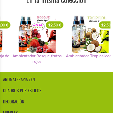
144,00 €
12,50 €
Ambientadores delier caja de
Ambientador Bosque, frutos
Amb
12 unidades
rojos
AROMATERAPIA ZEN
CUADROS POR ESTILOS
DECORACIÓN
MUEBLES