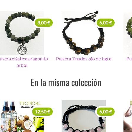
6,00 €
8,00 €
lsera 7 nudos ojo de tigre
Pulsera jade fatima
Pulser
En la misma colección
12,50 €
12,50 €