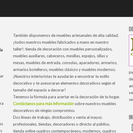
D
También disponemos de muebles artesanales de alta calidad,
¡todos nuestros muebles fabricados a mano en nuestro
taller!: tienda de decoración con muebles personalizados,
la
muebles auxiliares, cabeceros, mesillas, espejos, sillas y
mesas, muebles de entrada, consolas, aparadores, armarios,
armarios botelleros, muebles clásicos y muebles modernos.
pu
ar
¡Nuestros interioristas te ayudarán a encontrar tu estilo
de
decorativo y te asesoraran elementos decorativos según el
am
tamaño del espacio a decorar!
ve
Tenemos la fórmula para acertar en la decoración de tu hogar.
se
tra
Contáctanos para más información
sobre nuestros muebles
decorativos sin ningún compromiso.
I
Dos líneas de trabajo, distribución y venta al mayor,
es
profesionales, tiendas, decoradores o directo al público,
os
tienda online cuadros contemporáneos, modernos, cuadros