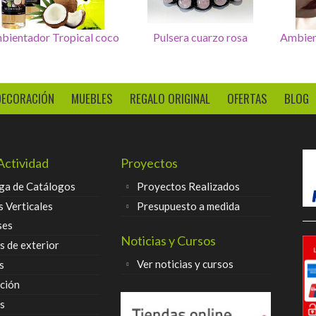
ientador Bosque, frutos
Ambientador Tropical coco
Pu
rojos
DECORACIÓN
MUEBLES
REGALO ORIGINAL
OFERTAS
BLOG
Actividad
Proyectos
ga de Catálogos
Proyectos Realizados
s Verticales
Presupuesto a medida
ses
Noticias y Cursos
 de exterior
Ver noticias y cursos
s
ción
s