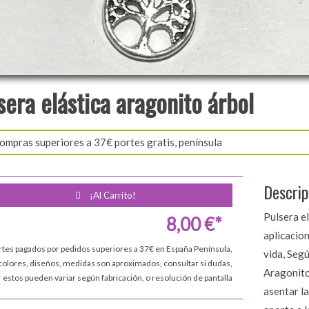
sera elástica aragonito árbol
ompras superiores a 37€ portes gratis, península
Descrip
¡Al Carrito!
Pulsera e
8,00 €*
aplicacion
rtes pagados por pedidos superiores a 37€ en España Península,
vida, Segú
colores, diseños, medidas son aproximados, consultar si dudas,
Aragonito;
estos pueden variar según fabricación, o resolución de pantalla
asentar la