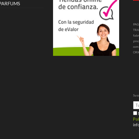
 PARFUMS
PAG
TRA
fabr
pinc
com
ORI
Susc
M
Pol
inf