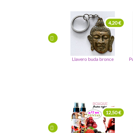
4,20 €
8,00 €
Llavero buda bronce
Pulsera elástica aragonito
Pu
árbol
7,00 €
144,00 €