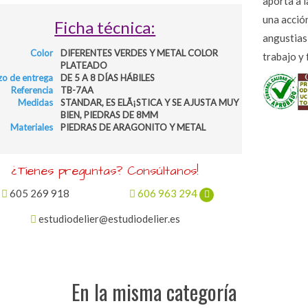
aporta a l
una acción
Ficha técnica:
angustias,
Color
DIFERENTES VERDES Y METAL COLOR
trabajo y 
PLATEADO
zo de entrega
DE 5 A 8 DÍAS HÁBILES
Referencia
TB-7AA
Medidas
STANDAR, ES ELÃ¡STICA Y SE AJUSTA MUY
BIEN, PIEDRAS DE 8MM
Materiales
PIEDRAS DE ARAGONITO Y METAL
¿Tienes preguntas? Consúltanos!
605 269 918
606 963 294
estudiodelier@estudiodelier.es
En la misma categoría