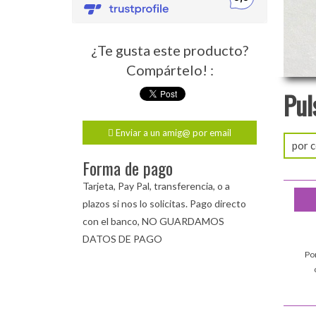
¿Te gusta este producto?
Compártelo! :
Pul
Enviar a un amig@ por email
por c
Forma de pago
Tarjeta, Pay Pal, transferencia, o a
plazos si nos lo solicitas. Pago directo
con el banco, NO GUARDAMOS
DATOS DE PAGO
Po