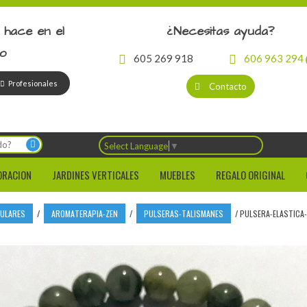
 hace en el
¿Necesitas ayuda?
io
605 269 918
606 963 294
Profesionales
Contacto
Select Language
▼
ORACION
JARDINES VERTICALES
MUEBLES
REGALO ORIGINAL
CULARES
/
AROMATERAPIA-ZEN
/
PULSERAS-TALISMANES
/
PULSERA-ELASTICA