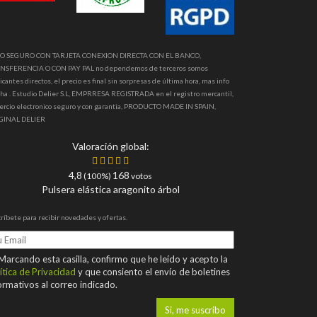
O SEGURO CON TARJETA CONEXION DIRECTA CON EL BANCO,
NSFERENCIA O CON PAY PAL no dependemos de terceros somos
icantes directos, el precio es final sin sorpresas de última hora, mas info
ha . Estudio Delier S.L, EMPRRESA REGISTRADA en el registro mercantil,
ercio electronico seguro y con garantia, PRODUCTO MADE IN SPAIN,
GINAL DELIER
Valoración global:
4,8
168
(100%)
votos
Pulsera elástica aragonito árbol
ríbete para recibir novedades y ofertas.
arcando esta casilla, confirmo que he leído y acepto la
ítica de Privacidad
y que consiento el envío de boletines
ormativos al correo indicado.