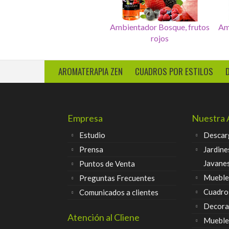
Pulsera Hematita y
Ambientadores delier caja de
Amb
Aragonito
12 unidades
AROMATERAPIA ZEN
CUADROS POR ESTILOS
Empresa
Nuestra 
Estudio
Descar
Prensa
Jardine
Javane
Puntos de Venta
Muebles
Preguntas Frecuentes
Cuadro
Comunicados a clientes
Decora
Atención al Cliene
Mueble