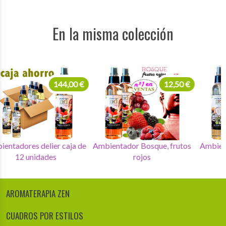
En la misma colección
144,00 €
12,50 €
Ambientadores delier caja de
Ambientador Bosque, frutos
Amb
12 unidades
rojos
AROMATERAPIA ZEN
CUADROS POR ESTILOS