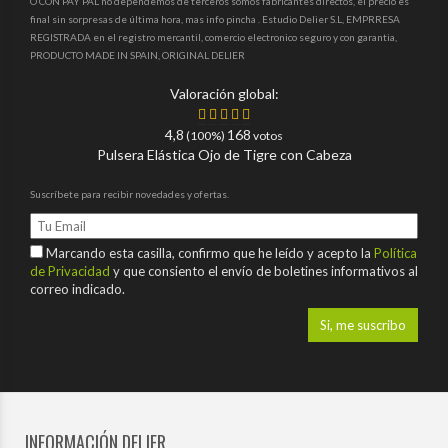
O CON PAY PAL no dependemos de terceros somos fabricantes directos, el precio es
final sin sorpresas de última hora, mas info pincha . Estudio Delier S.L, EMPRRESA
REGISTRADA en el registro mercantil, comercio electronico seguro y con garantia,
PRODUCTO MADE IN SPAIN, ORIGINAL DELIER
Valoración global:
4,8
168
(100%)
votos
Pulsera Elástica Ojo de Tigre con Cabeza
Suscríbete para recibir novedades y ofertas.
Marcando esta casilla, confirmo que he leído y acepto la
Política
de Privacidad
y que consiento el envío de boletines informativos al
correo indicado.
INFORMACIÓN DELIER