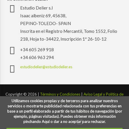
Estudio Delier s.l
Isaac albeniz 69, 45638,
PEPINO-TOLEDO- SPAIN
Inscrita en el Registro Mercantil, Tomo 1552, Folio
218, Hoja to-34422, Inscripción 1ª 26-10-12
+34 605 269 918
+34 606 963 294
estudiodelier@estudiodelier.es
Copyright ©
2026 |
Términos y Condiciones
|
Aviso Legal y Política de
Utilizamos cookies propias y de terceros para analizar nuestros
Privacidad y Cookies
servicios o mostrarte publicidad relacionada con tus preferencias en
base a un perfil elaborado a partir de tus hábitos de navegación (por
Desarrollado por:
codigoconsentido.com
ejemplo, páginas visitadas). Puedes obtener más información
pinchando Aquí o dar a no aceptar para rechazar.