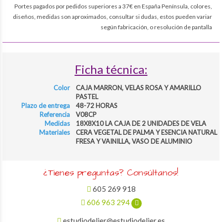
Portes pagados por pedidos superiores a 37€ en España Península, colores,
diseños, medidas son aproximados, consultar si dudas, estos pueden variar
según fabricación, o resolución de pantalla
Ficha técnica:
Color
CAJA MARRON, VELAS ROSA Y AMARILLO
PASTEL
Plazo de entrega
48-72 HORAS
Referencia
V08CP
Medidas
18X8X10 LA CAJA DE 2 UNIDADES DE VELA
Materiales
CERA VEGETAL DE PALMA Y ESENCIA NATURAL
FRESA Y VAINILLA, VASO DE ALUMINIO
¿Tienes preguntas? Consúltanos!
605 269 918
606 963 294
estudiodelier@estudiodelier.es