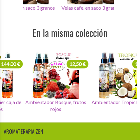
 3 granos
Velas cafe, en saco 3 granos
Velas cafe, en saco 3 g
En la misma colección
144,00 €
12,50 €
Ambientadores delier caja de
Ambientador Bosque, frutos
Amb
12 unidades
rojos
AROMATERAPIA ZEN