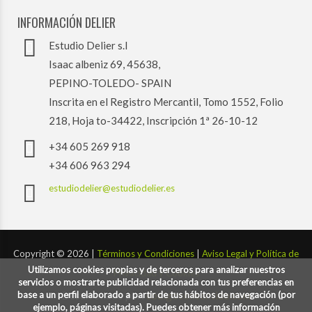
INFORMACIÓN DELIER
Estudio Delier s.l
Isaac albeniz 69, 45638,
PEPINO-TOLEDO- SPAIN
Inscrita en el Registro Mercantil, Tomo 1552, Folio
218, Hoja to-34422, Inscripción 1ª 26-10-12
+34 605 269 918
+34 606 963 294
estudiodelier@estudiodelier.es
Copyright ©
2026 |
Términos y Condiciones
|
Aviso Legal y Política de
Utilizamos cookies propias y de terceros para analizar nuestros
Privacidad y Cookies
servicios o mostrarte publicidad relacionada con tus preferencias en
base a un perfil elaborado a partir de tus hábitos de navegación (por
Desarrollado por:
codigoconsentido.com
ejemplo, páginas visitadas). Puedes obtener más información