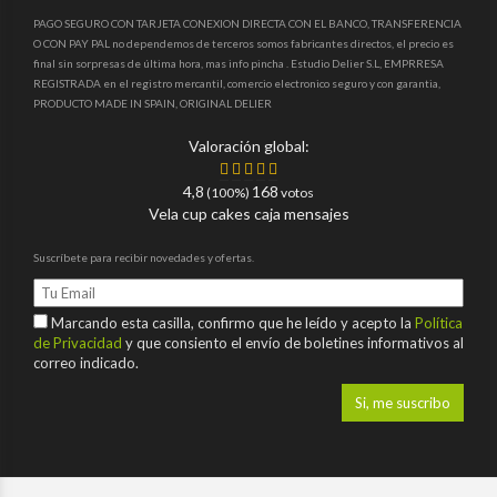
PAGO SEGURO CON TARJETA CONEXION DIRECTA CON EL BANCO, TRANSFERENCIA
O CON PAY PAL no dependemos de terceros somos fabricantes directos, el precio es
final sin sorpresas de última hora, mas info pincha . Estudio Delier S.L, EMPRRESA
REGISTRADA en el registro mercantil, comercio electronico seguro y con garantia,
PRODUCTO MADE IN SPAIN, ORIGINAL DELIER
Valoración global:
4,8
168
(100%)
votos
Vela cup cakes caja mensajes
Suscríbete para recibir novedades y ofertas.
Marcando esta casilla, confirmo que he leído y acepto la
Política
de Privacidad
y que consiento el envío de boletines informativos al
correo indicado.