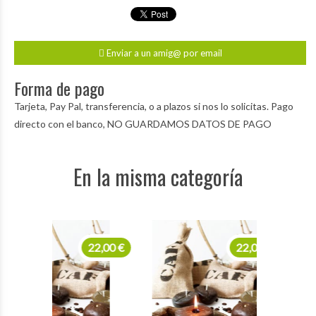
Enviar a un amig@ por email
Forma de pago
Tarjeta, Pay Pal, transferencia, o a plazos si nos lo solicitas. Pago
directo con el banco, NO GUARDAMOS DATOS DE PAGO
En la misma categoría
22,00 €
22,00 €
22