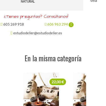
vela
NATURAL
¿Tienes preguntas? Consúltanos!
605 269 918
606 963 294
estudiodelier@estudiodelier.es
En la misma categoría
22,00 €
22,00 €
22