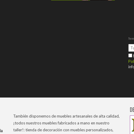
Susc
M
Pol
inf
D
También disponemos de muebles artesanales de alta calidad,
¡todos nuestros muebles fabricados a mano en nuestro
taller!: tienda de decoración con muebles personalizados,
la