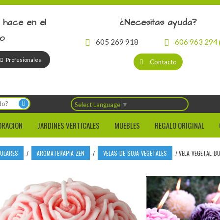
 hace en el
¿Necesitas ayuda?
io
605 269 918
606 963 294
Profesionales
Contacto
Select Language
▼
ORACION
JARDINES VERTICALES
MUEBLES
REGALO ORIGINAL
CULARES
/
AROMATERAPIA-ZEN
/
VELAS-DE-SOJA-VEGETALES
/
VELA-VEGETAL-B