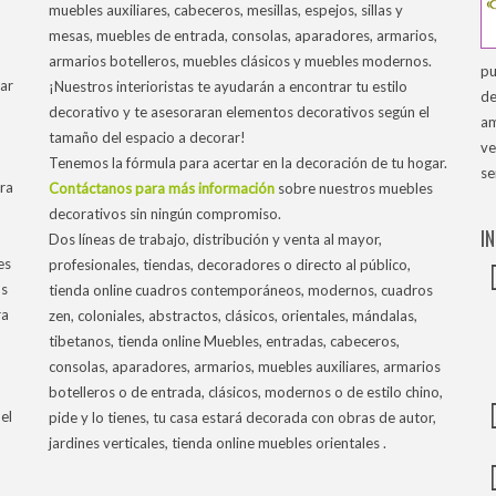
muebles auxiliares, cabeceros, mesillas, espejos, sillas y
mesas, muebles de entrada, consolas, aparadores, armarios,
armarios botelleros, muebles clásicos y muebles modernos.
pu
ar
¡Nuestros interioristas te ayudarán a encontrar tu estilo
de
decorativo y te asesoraran elementos decorativos según el
am
tamaño del espacio a decorar!
ve
Tenemos la fórmula para acertar en la decoración de tu hogar.
se
tra
Contáctanos para más información
sobre nuestros muebles
decorativos sin ningún compromiso.
I
Dos líneas de trabajo, distribución y venta al mayor,
es
profesionales, tiendas, decoradores o directo al público,
os
tienda online cuadros contemporáneos, modernos, cuadros
ra
zen, coloniales, abstractos, clásicos, orientales, mándalas,
tibetanos, tienda online Muebles, entradas, cabeceros,
consolas, aparadores, armarios, muebles auxiliares, armarios
botelleros o de entrada, clásicos, modernos o de estilo chino,
el
pide y lo tienes, tu casa estará decorada con obras de autor,
jardines verticales, tienda online muebles orientales .