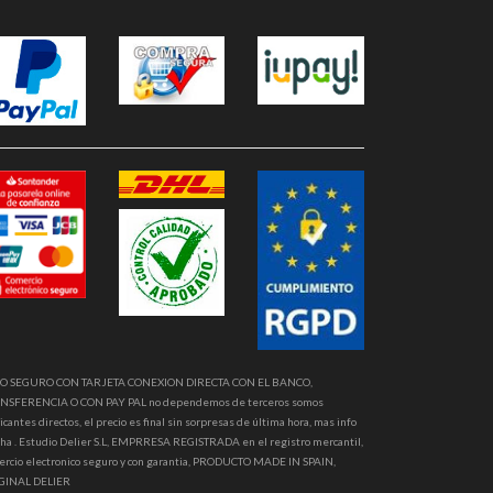
O SEGURO CON TARJETA CONEXION DIRECTA CON EL BANCO,
NSFERENCIA O CON PAY PAL no dependemos de terceros somos
icantes directos, el precio es final sin sorpresas de última hora, mas info
ha . Estudio Delier S.L, EMPRRESA REGISTRADA en el registro mercantil,
ercio electronico seguro y con garantia, PRODUCTO MADE IN SPAIN,
GINAL DELIER