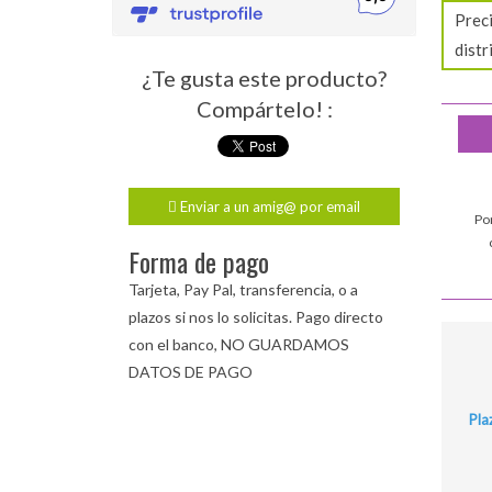
Preci
distr
¿Te gusta este producto?
Compártelo! :
Enviar a un amig@ por email
Po
Forma de pago
Tarjeta, Pay Pal, transferencia, o a
plazos si nos lo solicitas. Pago directo
con el banco, NO GUARDAMOS
DATOS DE PAGO
Pla