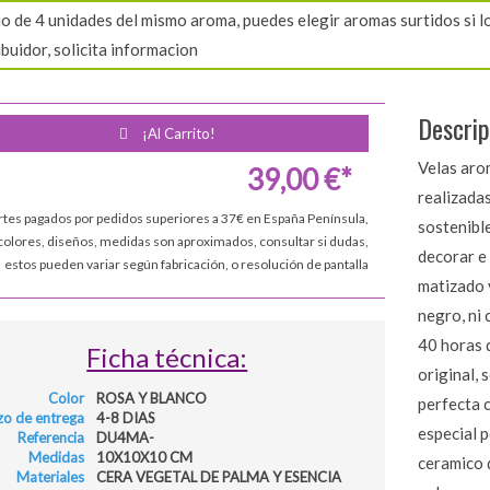
o de 4 unidades del mismo aroma, puedes elegir aromas surtidos si lo 
ibuidor, solicita informacion
Descrip
¡Al Carrito!
Velas aro
39,00 €*
realizadas
rtes pagados por pedidos superiores a 37€ en España Península,
sostenible
colores, diseños, medidas son aproximados, consultar si dudas,
decorar e
estos pueden variar según fabricación, o resolución de pantalla
matizado y
negro, ni 
40 horas 
Ficha técnica:
original, 
Color
ROSA Y BLANCO
perfecta 
zo de entrega
4-8 DIAS
especial 
Referencia
DU4MA-
Medidas
10X10X10 CM
ceramico 
Materiales
CERA VEGETAL DE PALMA Y ESENCIA