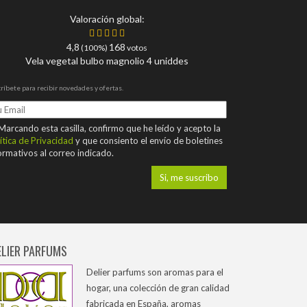
Valoración global:
4,8
168
(100%)
votos
Vela vegetal bulbo magnolio 4 uniddes
ríbete para recibir novedades y ofertas.
arcando esta casilla, confirmo que he leído y acepto la
ítica de Privacidad
y que consiento el envío de boletines
ormativos al correo indicado.
ELIER PARFUMS
Delier parfums son aromas para el
hogar, una colección de gran calidad
fabricada en España, aromas