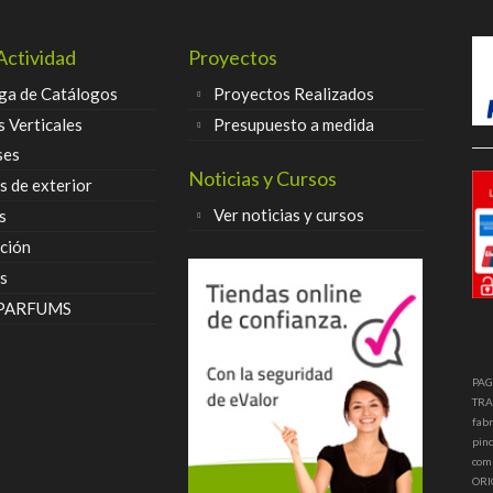
Actividad
Proyectos
ga de Catálogos
Proyectos Realizados
s Verticales
Presupuesto a medida
ses
Noticias y Cursos
 de exterior
Ver noticias y cursos
s
ción
s
 PARFUMS
PAG
TRA
fabr
pinc
com
ORI