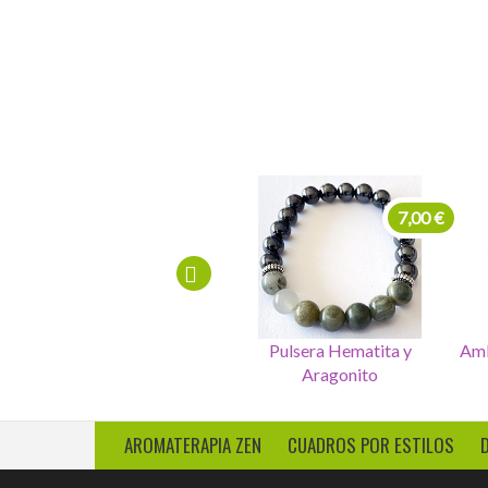
Velas cafe, en saco
32,00 €
7,00 €
Incienso Nag Champa 100
Pulsera Hematita y
Amb
unidades
Aragonito
AROMATERAPIA ZEN
CUADROS POR ESTILOS