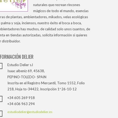
naturales que recrean rincones
mágicos de todo el mundo, esencias
ras de plantas, ambientadores, mikados, velas ecológicas
 palma y soja, inciensos, nuestro éxito el boca a boca,
bientadores hay muchos, de calidad solo unos cuantos, de
nta en tiendas autorizadas, solicita información si quieres
r distribuidor.
NFORMACIÓN DELIER
Estudio Delier s.l
Isaac albeniz 69, 45638,
PEPINO-TOLEDO- SPAIN
Inscrita en el Registro Mercantil, Tomo 1552, Folio
218, Hoja to-34422, Inscripción 1ª 26-10-12
+34 605 269 918
+34 606 963 294
estudiodelier@estudiodelier.es