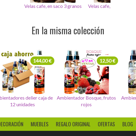
 3 granos
Velas cafe, en saco 3 granos
Velas cafe, en saco 3 g
En la misma colección
144,00 €
12,50 €
ientadores delier caja de
Ambientador Bosque, frutos
Ambien
12 unidades
rojos
DECORACIÓN
MUEBLES
REGALO ORIGINAL
OFERTAS
BLOG