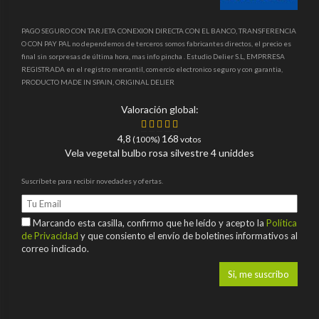
PAGO SEGURO CON TARJETA CONEXION DIRECTA CON EL BANCO, TRANSFERENCIA
O CON PAY PAL no dependemos de terceros somos fabricantes directos, el precio es
final sin sorpresas de última hora, mas info pincha . Estudio Delier S.L, EMPRRESA
REGISTRADA en el registro mercantil, comercio electronico seguro y con garantia,
PRODUCTO MADE IN SPAIN, ORIGINAL DELIER
Valoración global:
4,8
168
(100%)
votos
Vela vegetal bulbo rosa silvestre 4 uniddes
Suscríbete para recibir novedades y ofertas.
Marcando esta casilla, confirmo que he leído y acepto la
Política
de Privacidad
y que consiento el envío de boletines informativos al
correo indicado.