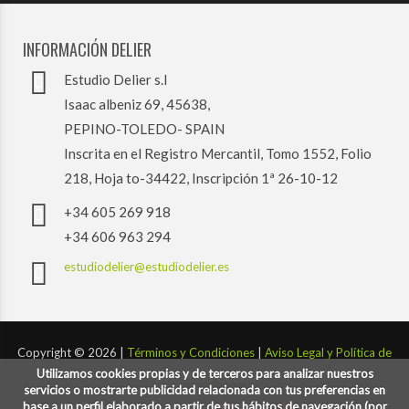
INFORMACIÓN DELIER
Estudio Delier s.l
Isaac albeniz 69, 45638,
PEPINO-TOLEDO- SPAIN
Inscrita en el Registro Mercantil, Tomo 1552, Folio
218, Hoja to-34422, Inscripción 1ª 26-10-12
+34 605 269 918
+34 606 963 294
estudiodelier@estudiodelier.es
Copyright ©
2026 |
Términos y Condiciones
|
Aviso Legal y Política de
Utilizamos cookies propias y de terceros para analizar nuestros
Privacidad y Cookies
servicios o mostrarte publicidad relacionada con tus preferencias en
base a un perfil elaborado a partir de tus hábitos de navegación (por
Desarrollado por:
codigoconsentido.com