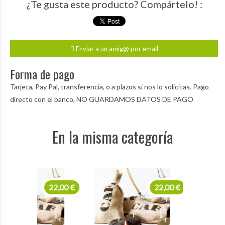
¿Te gusta este producto? Compártelo! :
Enviar a un amig@ por email
Forma de pago
Tarjeta, Pay Pal, transferencia, o a plazos si nos lo solicitas. Pago
directo con el banco, NO GUARDAMOS DATOS DE PAGO
En la misma categoría
22,00 €
22,00 €
22