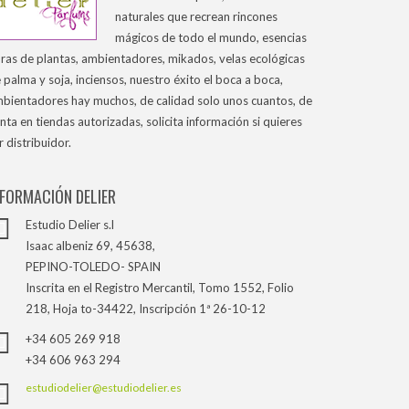
naturales que recrean rincones
mágicos de todo el mundo, esencias
ras de plantas, ambientadores, mikados, velas ecológicas
 palma y soja, inciensos, nuestro éxito el boca a boca,
bientadores hay muchos, de calidad solo unos cuantos, de
nta en tiendas autorizadas, solicita información si quieres
r distribuidor.
NFORMACIÓN DELIER
Estudio Delier s.l
Isaac albeniz 69, 45638,
PEPINO-TOLEDO- SPAIN
Inscrita en el Registro Mercantil, Tomo 1552, Folio
218, Hoja to-34422, Inscripción 1ª 26-10-12
+34 605 269 918
+34 606 963 294
estudiodelier@estudiodelier.es