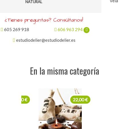
vela
NATURAL
¿Tienes preguntas? Consúltanos!
605 269 918
606 963 294
estudiodelier@estudiodelier.es
En la misma categoría
22,00 €
22,00 €
22