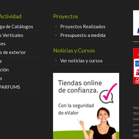
Actividad
Proyectos
ga de Catálogos
Proyectos Realizados
s Verticales
Presupuesto a medida
ses
Noticias y Cursos
 de exterior
Ver noticias y cursos
s
ción
s
 PARFUMS
PAG
TRA
fabr
pinc
com
ORI