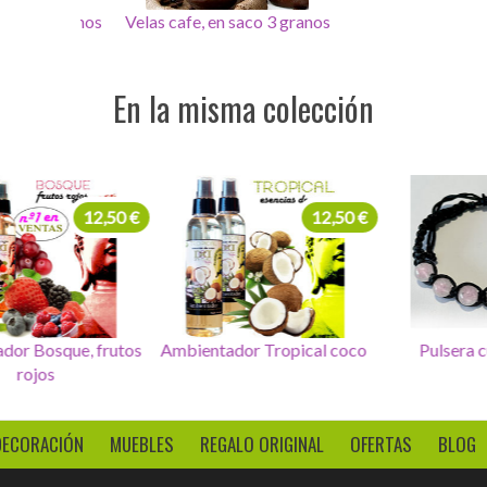
 3 granos
Velas cafe, en saco 3 granos
Velas cafe, en saco 3 g
En la misma colección
12,50 €
12,50 €
ientador Bosque, frutos
Ambientador Tropical coco
Pu
rojos
DECORACIÓN
MUEBLES
REGALO ORIGINAL
OFERTAS
BLOG