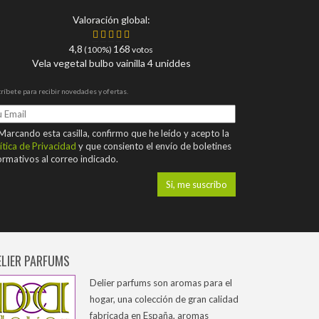
Valoración global:
4,8
168
(100%)
votos
Vela vegetal bulbo vainilla 4 uniddes
ríbete para recibir novedades y ofertas.
arcando esta casilla, confirmo que he leído y acepto la
ítica de Privacidad
y que consiento el envío de boletines
ormativos al correo indicado.
ELIER PARFUMS
Delier parfums son aromas para el
hogar, una colección de gran calidad
fabricada en España, aromas