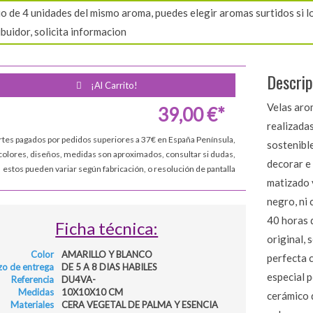
o de 4 unidades del mismo aroma, puedes elegir aromas surtidos si lo 
ibuidor, solicita informacion
Descrip
¡Al Carrito!
Velas aro
39,00 €*
realizadas
rtes pagados por pedidos superiores a 37€ en España Península,
sostenible
colores, diseños, medidas son aproximados, consultar si dudas,
decorar e
estos pueden variar según fabricación, o resolución de pantalla
matizado y
negro, ni 
40 horas 
Ficha técnica:
original, 
Color
AMARILLO Y BLANCO
perfecta 
zo de entrega
DE 5 A 8 DIAS HABILES
especial 
Referencia
DU4VA-
Medidas
10X10X10 CM
cerámico 
Materiales
CERA VEGETAL DE PALMA Y ESENCIA