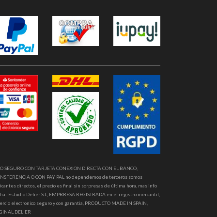
O SEGURO CON TARJETA CONEXION DIRECTA CON EL BANCO,
NSFERENCIA O CON PAY PAL no dependemos de terceros somos
icantes directos, el precio es final sin sorpresas de última hora, mas info
ha . Estudio Delier S.L, EMPRRESA REGISTRADA en el registro mercantil,
ercio electronico seguro y con garantia, PRODUCTO MADE IN SPAIN,
GINAL DELIER