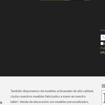
Susc
M
Pol
inf
D
También disponemos de muebles artesanales de alta calidad,
¡todos nuestros muebles fabricados a mano en nuestro
taller!: tienda de decoración con muebles personalizados,
la