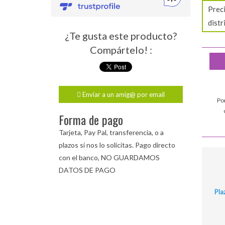
Preci
distr
¿Te gusta este producto?
Compártelo! :
Enviar a un amig@ por email
Po
Forma de pago
Tarjeta, Pay Pal, transferencia, o a
plazos si nos lo solicitas. Pago directo
con el banco, NO GUARDAMOS
DATOS DE PAGO
Pla