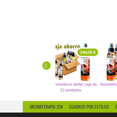
Velas cafe, en saco
7,00 €
144,00 €
Pulsera Hematita y
Ambientadores delier caja de
Amb
Aragonito
12 unidades
AROMATERAPIA ZEN
CUADROS POR ESTILOS