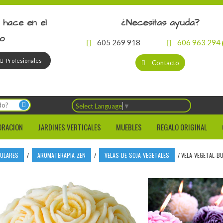
 hace en el
¿Necesitas ayuda?
io
605 269 918
606 963 294
Profesionales
Contacto
Select Language
▼
ORACION
JARDINES VERTICALES
MUEBLES
REGALO ORIGINAL
CULARES
/
AROMATERAPIA-ZEN
/
VELAS-DE-SOJA-VEGETALES
/
VELA-VEGETAL-BU