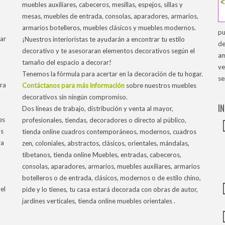
muebles auxiliares, cabeceros, mesillas, espejos, sillas y
mesas, muebles de entrada, consolas, aparadores, armarios,
armarios botelleros, muebles clásicos y muebles modernos.
pu
ar
¡Nuestros interioristas te ayudarán a encontrar tu estilo
de
decorativo y te asesoraran elementos decorativos según el
am
tamaño del espacio a decorar!
ve
Tenemos la fórmula para acertar en la decoración de tu hogar.
se
tra
Contáctanos para más información
sobre nuestros muebles
decorativos sin ningún compromiso.
I
Dos líneas de trabajo, distribución y venta al mayor,
es
profesionales, tiendas, decoradores o directo al público,
os
tienda online cuadros contemporáneos, modernos, cuadros
ra
zen, coloniales, abstractos, clásicos, orientales, mándalas,
tibetanos, tienda online Muebles, entradas, cabeceros,
consolas, aparadores, armarios, muebles auxiliares, armarios
botelleros o de entrada, clásicos, modernos o de estilo chino,
el
pide y lo tienes, tu casa estará decorada con obras de autor,
jardines verticales, tienda online muebles orientales .