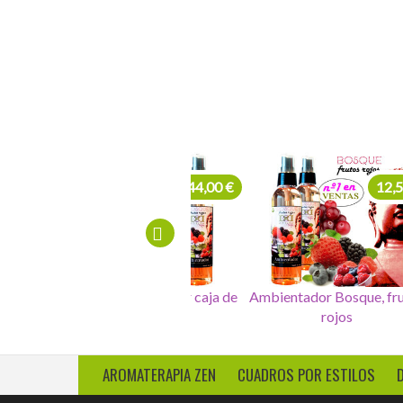
Velas cafe, en saco
7,00 €
144,00 €
Pulsera Hematita y
Ambientadores delier caja de
Amb
Aragonito
12 unidades
AROMATERAPIA ZEN
CUADROS POR ESTILOS