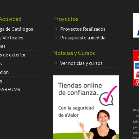
Actividad
Proyectos
ga de Catálogos
Proyectos Realizados
s Verticales
Presupuesto a medida
ses
Noticias y Cursos
 de exterior
Ver noticias y cursos
s
ción
s
 PARFUMS
PAG
TRA
fabr
pinc
com
ORI