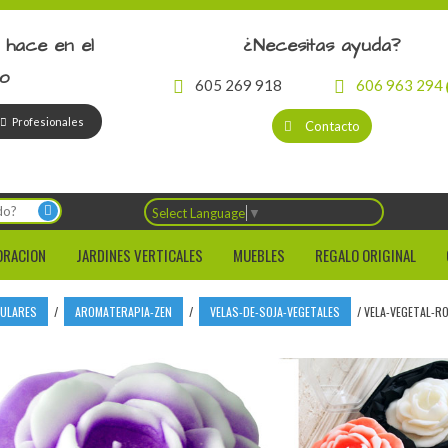
 hace en el
¿Necesitas ayuda?
io
605 269 918
606 963 294
Profesionales
Contacto
Select Language
▼
ORACION
JARDINES VERTICALES
MUEBLES
REGALO ORIGINAL
CULARES
/
AROMATERAPIA-ZEN
/
VELAS-DE-SOJA-VEGETALES
/
VELA-VEGETAL-RO