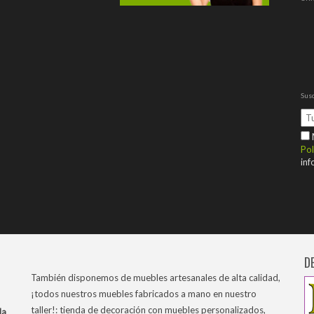
Susc
M
Pol
inf
D
También disponemos de muebles artesanales de alta calidad,
¡todos nuestros muebles fabricados a mano en nuestro
taller!: tienda de decoración con muebles personalizados,
la