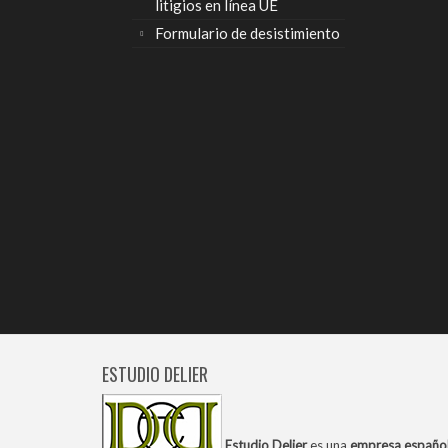
litigios en línea UE
Formulario de desistimiento
ESTUDIO DELIER
Estudio Delier
es una
empresa españo