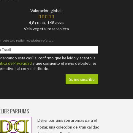
Valoración global:
4,8
168
(100%)
votos
Vela vegetal rosa violeta
ríbete para recibir novedades y ofertas.
arcando esta casilla, confirmo que he leído y acepto la
ítica de Privacidad
y que consiento el envío de boletines
ormativos al correo indicado.
ELIER PARFUMS
Delier parfums son aromas para el
hogar, una colección de gran calidad