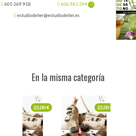
605 269 918
606 963 294
estudiodelier@estudiodelier.es
En la misma categoría
22,00 €
22,00 €
22