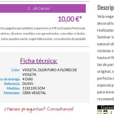
Descrip
¡Al Carrito!
Vela vege
10,00 €*
decorativ
rtes pagados por pedidos superiores a 37€ en España Península,
realizada 
colores, diseños, medidas son aproximados, consultar si dudas,
iluminar 
estos pueden variar según fabricación, o resolución de pantalla
natural ob
violetas s
hasta el f
Ficha técnica:
las de par
Color
VIOLETA, OLOR PURO A FLORES DE
original, 
VIOLETA
perfecta 
zo de entrega
4 DIAS
Referencia
DU5VI-
especial p
Medidas
11X11X5.5CM
para encen
Materiales
CERA VEGETAL
recomenda
¿Tienes preguntas? Consúltanos!