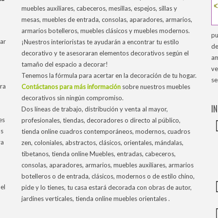
muebles auxiliares, cabeceros, mesillas, espejos, sillas y
mesas, muebles de entrada, consolas, aparadores, armarios,
armarios botelleros, muebles clásicos y muebles modernos.
pu
ar
¡Nuestros interioristas te ayudarán a encontrar tu estilo
de
decorativo y te asesoraran elementos decorativos según el
am
tamaño del espacio a decorar!
ve
Tenemos la fórmula para acertar en la decoración de tu hogar.
se
tra
Contáctanos para más información
sobre nuestros muebles
decorativos sin ningún compromiso.
I
Dos líneas de trabajo, distribución y venta al mayor,
es
profesionales, tiendas, decoradores o directo al público,
os
tienda online cuadros contemporáneos, modernos, cuadros
ra
zen, coloniales, abstractos, clásicos, orientales, mándalas,
tibetanos, tienda online Muebles, entradas, cabeceros,
consolas, aparadores, armarios, muebles auxiliares, armarios
botelleros o de entrada, clásicos, modernos o de estilo chino,
el
pide y lo tienes, tu casa estará decorada con obras de autor,
jardines verticales, tienda online muebles orientales .