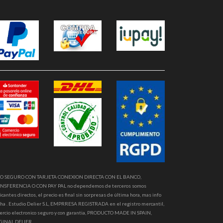
O SEGURO CON TARJETA CONEXION DIRECTA CON EL BANCO,
NSFERENCIA O CON PAY PAL no dependemos de terceros somos
icantes directos, el precio es final sin sorpresas de última hora, mas info
ha . Estudio Delier S.L, EMPRRESA REGISTRADA en el registro mercantil,
ercio electronico seguro y con garantia, PRODUCTO MADE IN SPAIN,
GINAL DELIER