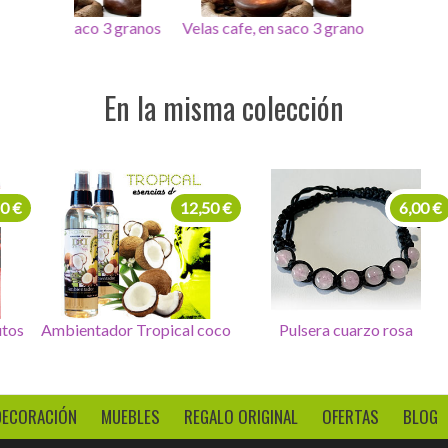
 3 granos
Velas cafe, en saco 3 granos
Velas cafe, en saco 3 g
En la misma colección
12,50 €
12,50 €
ientador Bosque, frutos
Ambientador Tropical coco
Pu
rojos
DECORACIÓN
MUEBLES
REGALO ORIGINAL
OFERTAS
BLOG