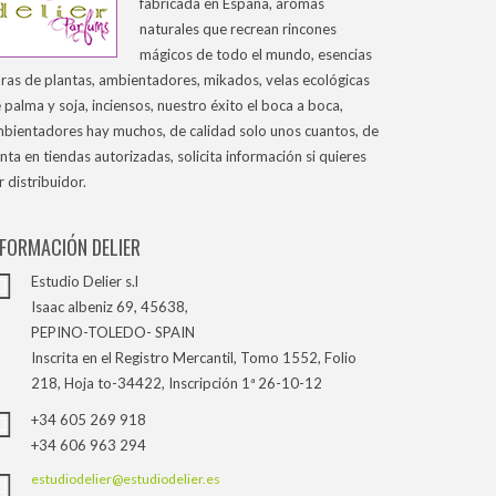
fabricada en España, aromas
naturales que recrean rincones
mágicos de todo el mundo, esencias
ras de plantas, ambientadores, mikados, velas ecológicas
 palma y soja, inciensos, nuestro éxito el boca a boca,
bientadores hay muchos, de calidad solo unos cuantos, de
nta en tiendas autorizadas, solicita información si quieres
r distribuidor.
NFORMACIÓN DELIER
Estudio Delier s.l
Isaac albeniz 69, 45638,
PEPINO-TOLEDO- SPAIN
Inscrita en el Registro Mercantil, Tomo 1552, Folio
218, Hoja to-34422, Inscripción 1ª 26-10-12
+34 605 269 918
+34 606 963 294
estudiodelier@estudiodelier.es