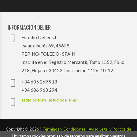
INFORMACIÓN DELIER
Estudio Delier s.l
Isaac albeniz 69, 45638,
PEPINO-TOLEDO- SPAIN
Inscrita en el Registro Mercantil, Tomo 1552, Folio
218, Hoja to-34422, Inscripción 1ª 26-10-12
+34 605 269 918
+34 606 963 294
estudiodelier@estudiodelier.es
Copyright ©
2026 |
Términos y Condiciones
|
Aviso Legal y Política de
Utilizamos cookies propias y de terceros para analizar nuestros