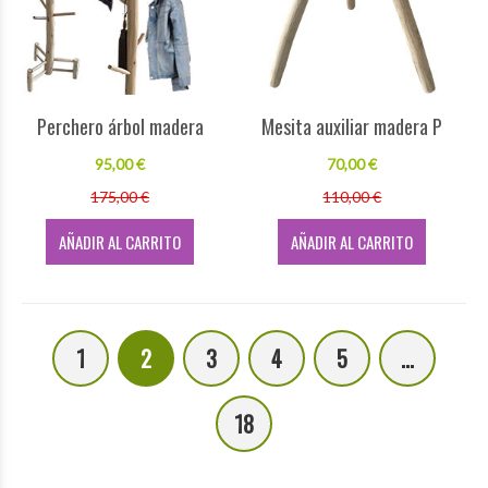
Perchero árbol madera
Mesita auxiliar madera P
95,00 €
70,00 €
175,00 €
110,00 €
AÑADIR AL CARRITO
AÑADIR AL CARRITO
1
2
3
4
5
...
18