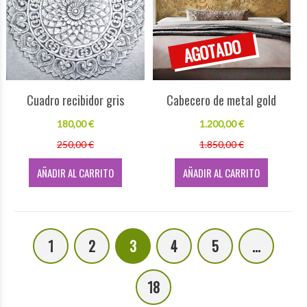
Cuadro recibidor gris
Cabecero de metal gold
180,00 €
1.200,00 €
250,00 €
1.850,00 €
AÑADIR AL CARRITO
AÑADIR AL CARRITO
1
2
3
4
5
...
18