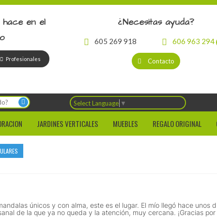
 hace en el
¿Necesitas ayuda?
io
605 269 918
606 963 294
Profesionales
Contacto
Select Language
▼
ORACION
JARDINES VERTICALES
MUEBLES
REGALO ORIGINAL
CULARES