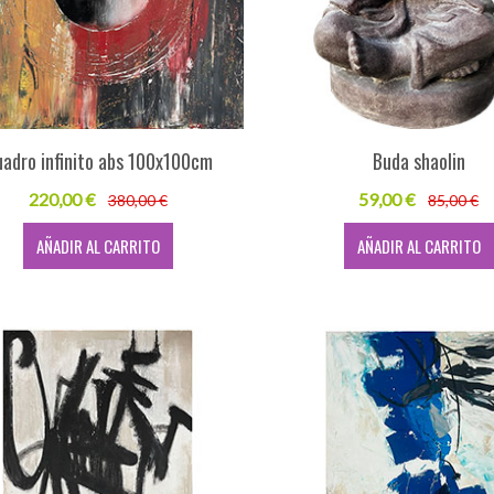
adro infinito abs 100x100cm
Buda shaolin
220,00 €
59,00 €
380,00 €
85,00 €
AÑADIR AL CARRITO
AÑADIR AL CARRITO