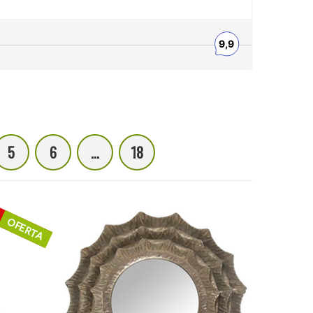
5
6
...
18
OFERTA