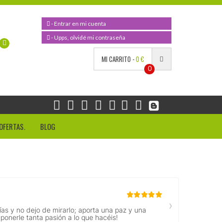
- Entrar en mi cuenta
- Upps, olvidé mi contraseña
MI CARRITO -
0 €
0
OFERTAS.
BLOG