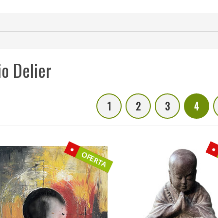
io Delier
1
2
3
4
OFERTA