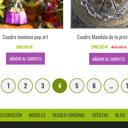
Cuadro meninas pop art
Cuadro Mandala de la prot
180,00 €
398,00 €
455,00 €
AÑADIR AL CARRITO
AÑADIR AL CARRITO
1
2
3
4
5
6
...
DECORACIÓN
MUEBLES
REGALO ORIGINAL
OFERTAS
BLOG