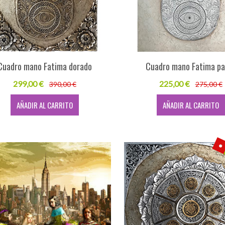
Cuadro mano Fatima dorado
Cuadro mano Fatima pa
299,00 €
225,00 €
390,00 €
275,00 €
AÑADIR AL CARRITO
AÑADIR AL CARRITO