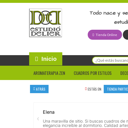
Todo nace y se
estud
Tienda Online
Inicio
AROMATERAPIA ZEN
CUADROS POR ESTILOS
DEC
ATRÁS
ESTÁS EN:
TIENDA PARTI