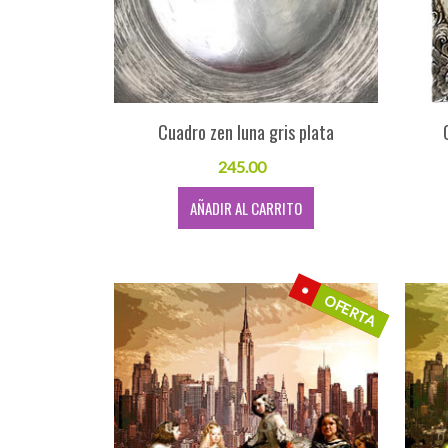
Cuadro zen luna gris plata
245.00
AÑADIR AL CARRITO
OFERTA