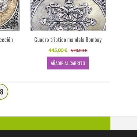
ección
Cuadro triptico mandala Bombay
445,00 €
570,00 €
AÑADIR AL CARRITO
18