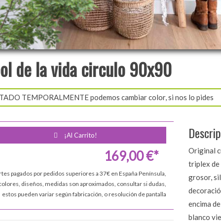
ol de la vida circulo 90x90
ADO TEMPORALMENTE podemos cambiar color, si nos lo pides
Descrip
¡Al Carrito!
Original c
169,00 €*
triplex d
rtes pagados por pedidos superiores a 37€ en España Península,
grosor, si
colores, diseños, medidas son aproximados, consultar si dudas,
decoración
estos pueden variar según fabricación, o resolución de pantalla
encima de
blanco vi