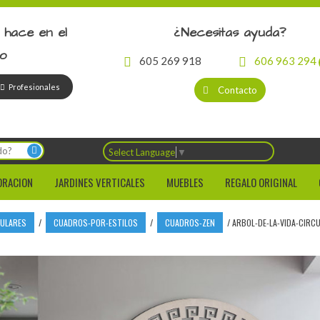
 hace en el
¿Necesitas ayuda?
io
605 269 918
606 963 294
Profesionales
Contacto
Select Language
▼
ORACION
JARDINES VERTICALES
MUEBLES
REGALO ORIGINAL
CULARES
/
CUADROS-POR-ESTILOS
/
CUADROS-ZEN
/
ARBOL-DE-LA-VIDA-CIRC