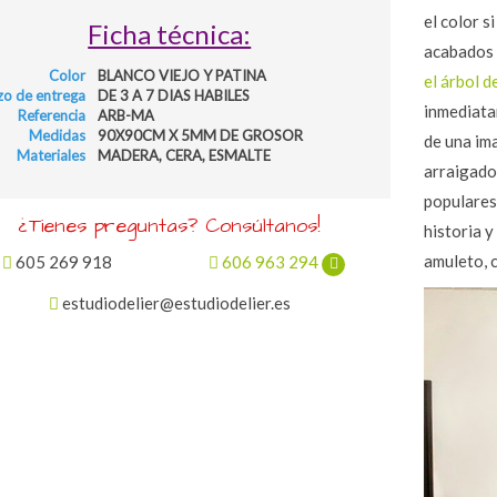
el color s
Ficha técnica:
acabados 
Color
BLANCO VIEJO Y PATINA
el árbol d
zo de entrega
DE 3 A 7 DIAS HABILES
inmediata
Referencia
ARB-MA
Medidas
90X90CM X 5MM DE GROSOR
de una ima
Materiales
MADERA, CERA, ESMALTE
arraigados
populares,
¿Tienes preguntas? Consúltanos!
historia y
amuleto, 
605 269 918
606 963 294
estudiodelier@estudiodelier.es