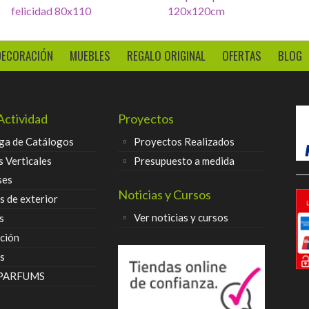
seurte
felicidad 80x110
DECORACIÓN
MUEBLES
REGALO ORIGINAL
OFERTAS
BLOG
Actividad
Proyectos
ga de Catálogos
Proyectos Realizados
s Verticales
Presupuesto a medida
ses
Noticias y Cursos
 de exterior
Ver noticias y cursos
s
ción
s
 PARFUMS