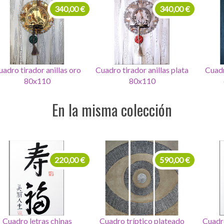
340,00 €
340,00 €
adro tirador anillas plata
Cuadro tirador mariposa
Cuadro 
80x110
oro-n 80x110
En la misma colección
99,00 €
220,00 €
Set de 4 Cuadros letras
Cuadro letras chinas
Cuadr