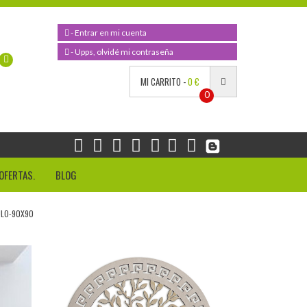
- Entrar en mi cuenta
- Upps, olvidé mi contraseña
MI CARRITO -
0 €
0
OFERTAS.
BLOG
ULO-90X90