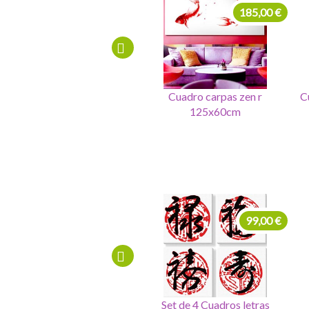
185,00 €
340,00 €
Cuadro carpas zen r
Cuadro tirador anillas oro
Cu
125x60cm
80x110
225,00 €
99,00 €
Cuadro 4 sellos salud,dinero,
Set de 4 Cuadros letras