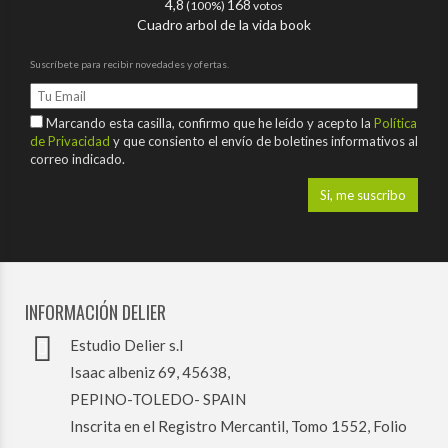
4,8
168
(100%)
votos
Cuadro arbol de la vida book
Suscríbete para recibir novedades y ofertas.
Marcando esta casilla, confirmo que he leído y acepto la
Política
de Privacidad
y que consiento el envío de boletines informativos al
correo indicado.
INFORMACIÓN DELIER
Estudio Delier s.l
Isaac albeniz 69, 45638,
PEPINO-TOLEDO- SPAIN
Inscrita en el Registro Mercantil, Tomo 1552, Folio