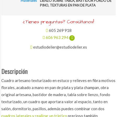
Materiales
LIENZO SOBRE TABLA, BASTIDOR FORDO DE
PINO, TEXTURAS EN PAN DE PLATA
¿Tienes preguntas? Consúltanos!
605 269 918
606 963 294
estudiodelier@estudiodelier.es
Descripción
Cuadro artesano texturizado en estuco y relieves en fibra motivos
florales, acabado a mano en pan de plata y plata champan, obra
original artesana, bastidor de madera, tabla sobre lienzo, fondo
texturizado, un cuadro que aportara valor al espacio, tanto en
salón, dormitorio, pasillos, además puedes combinar con dos
cuadros laterales y realizar un tríptico
precioso también