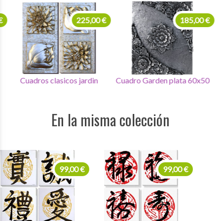
225,00 €
185,00 €
Cuadros clasicos jardin
Cuadro Garden plata 60x50
Cuad
En la misma colección
99,00 €
99,00 €