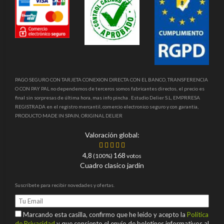
PAGO SEGURO CON TARJETA CONEXION DIRECTA CON EL BANCO, TRANSFERENCIA
O CON PAY PAL no dependemos de terceros somos fabricantes directos, el precio es
final sin sorpresas de última hora, mas info pincha . Estudio Delier S.L, EMPRRESA
REGISTRADA en el registro mercantil, comercio electronico seguro y con garantia,
PRODUCTO MADE IN SPAIN, ORIGINAL DELIER
Valoración global:
4,8
168
(100%)
votos
Cuadro clasico jardin
Suscríbete para recibir novedades y ofertas.
Marcando esta casilla, confirmo que he leído y acepto la
Política
de Privacidad
y que consiento el envío de boletines informativos al