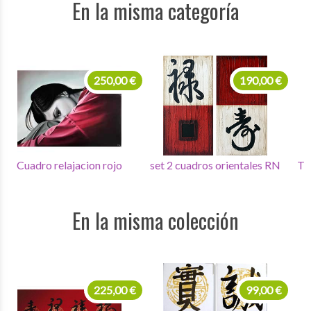
En la misma categoría
250,00 €
190,00 €
Cuadro relajacion rojo
set 2 cuadros orientales RN
Tr
En la misma colección
225,00 €
99,00 €