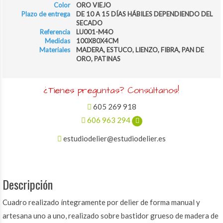
Color
ORO VIEJO
Plazo de entrega
DE 10 A 15 DÍAS HÁBILES DEPENDIENDO DEL
SECADO
Referencia
LU001-M4O
Medidas
100X80X4CM
Materiales
MADERA, ESTUCO, LIENZO, FIBRA, PAN DE
ORO, PATINAS
¿Tienes preguntas? Consúltanos!
605 269 918
606 963 294
estudiodelier@estudiodelier.es
Descripción
Cuadro realizado íntegramente por delier de forma manual y
artesana uno a uno, realizado sobre bastidor grueso de madera de