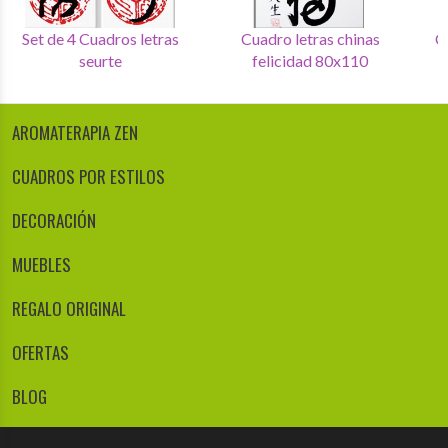
Set de 4 Cuadros letras
Set de 4 Cuadros letras
Cu
chinas
seurte
AROMATERAPIA ZEN
CUADROS POR ESTILOS
DECORACIÓN
MUEBLES
REGALO ORIGINAL
OFERTAS
BLOG