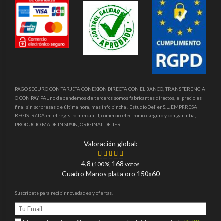
PAGO SEGURO CON TARJETA CONEXION DIRECTA CON EL BANCO, TRANSFERENCIA
O CON PAY PAL no dependemos de terceros somos fabricantes directos, el precio es
final sin sorpresas de última hora, mas info pincha . Estudio Delier S.L, EMPRRESA
REGISTRADA en el registro mercantil, comercio electronico seguro y con garantia,
PRODUCTO MADE IN SPAIN, ORIGINAL DELIER
Valoración global:
4,8
168
(100%)
votos
Cuadro Manos plata oro 150x60
Suscríbete para recibir novedades y ofertas.