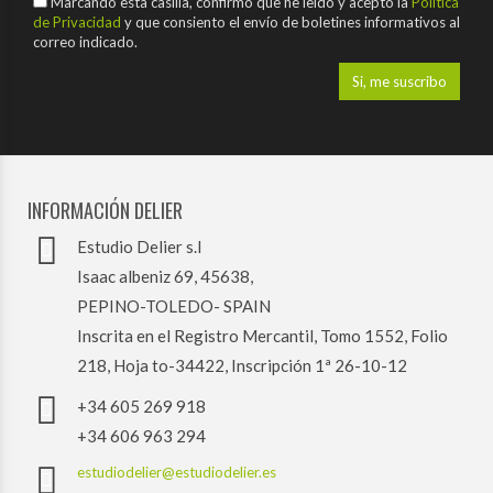
Marcando esta casilla, confirmo que he leído y acepto la
Política
de Privacidad
y que consiento el envío de boletines informativos al
correo indicado.
INFORMACIÓN DELIER
Estudio Delier s.l
Isaac albeniz 69, 45638,
PEPINO-TOLEDO- SPAIN
Inscrita en el Registro Mercantil, Tomo 1552, Folio
218, Hoja to-34422, Inscripción 1ª 26-10-12
+34 605 269 918
+34 606 963 294
estudiodelier@estudiodelier.es