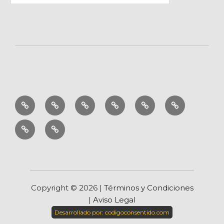
Cuadros
Aromaterapia
Decoración
Muebles
Regalo
Ofertas
por
zen
original
Blog
Inicio
estilos
Copyright ©
2026 |
Términos y Condiciones
|
Aviso Legal
Desarrollado por:
codigoconsentido.com