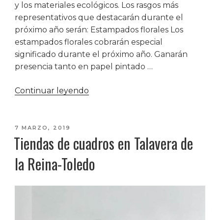
y los materiales ecológicos. Los rasgos más
representativos que destacarán durante el
próximo año serán: Estampados florales Los
estampados florales cobrarán especial
significado durante el próximo año. Ganarán
presencia tanto en papel pintado …
«Tendencias
Continuar leyendo
de
decoración
del
PUBLICADO
7 MARZO, 2019
Tiendas de cuadros en Talavera de
EL
2019»
la Reina-Toledo