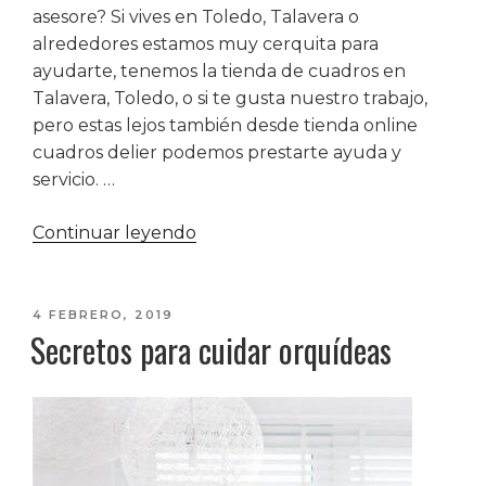
asesore? Si vives en Toledo, Talavera o
alrededores estamos muy cerquita para
ayudarte, tenemos la tienda de cuadros en
Talavera, Toledo, o si te gusta nuestro trabajo,
pero estas lejos también desde tienda online
cuadros delier podemos prestarte ayuda y
servicio. …
«Tiendas
Continuar leyendo
de
cuadros
en
PUBLICADO
4 FEBRERO, 2019
Secretos para cuidar orquídeas
EL
Talavera
de
la
Reina-
Toledo»