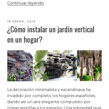
«Ideas
Continuar leyendo
para
decorar
con
PUBLICADO
18 ENERO, 2019
¿Cómo instalar un jardín vertical
EL
cuadros
abstractos
en un hogar?
decorativos»
La decoración minimalista y escandinava ha
invadido por completo los hogares españoles,
dando así un aire elegante compuesto por
líneas sencillas a los espacios. Una sobriedad que