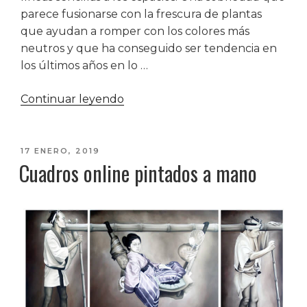
parece fusionarse con la frescura de plantas
que ayudan a romper con los colores más
neutros y que ha conseguido ser tendencia en
los últimos años en lo …
«¿Cómo
Continuar leyendo
instalar
un
jardín
PUBLICADO
17 ENERO, 2019
Cuadros online pintados a mano
EL
vertical
en
un
hogar?»