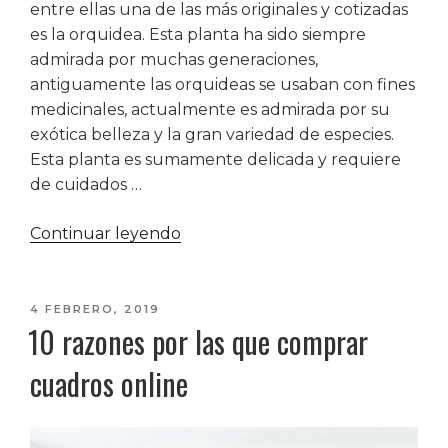
entre ellas una de las más originales y cotizadas
es la orquidea. Esta planta ha sido siempre
admirada por muchas generaciones,
antiguamente las orquideas se usaban con fines
medicinales, actualmente es admirada por su
exótica belleza y la gran variedad de especies.
Esta planta es sumamente delicada y requiere
de cuidados …
«Secretos
Continuar leyendo
para
cuidar
orquídeas»
PUBLICADO
4 FEBRERO, 2019
10 razones por las que comprar
EL
cuadros online