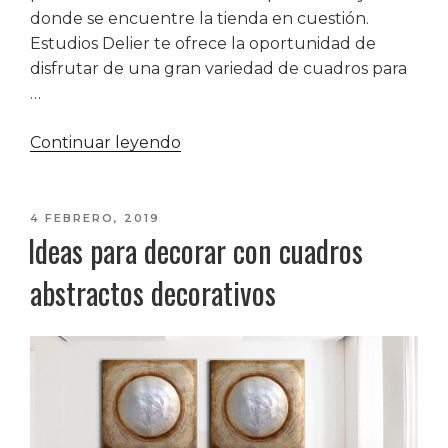
donde se encuentre la tienda en cuestión.
Estudios Delier te ofrece la oportunidad de
disfrutar de una gran variedad de cuadros para
…
«10
Continuar leyendo
razones
por
las
PUBLICADO
4 FEBRERO, 2019
Ideas para decorar con cuadros
EL
que
comprar
abstractos decorativos
cuadros
online»