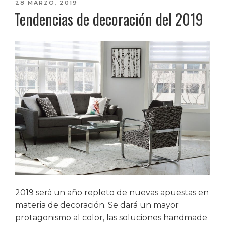
la
PUBLICADO
28 MARZO, 2019
Tendencias de decoración del 2019
EL
decoración
de
tu
casa»
2019 será un año repleto de nuevas apuestas en
materia de decoración. Se dará un mayor
protagonismo al color, las soluciones handmade