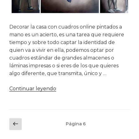
Decorar la casa con cuadros online pintados a
mano es un acierto, es una tarea que requiere
tiempo y sobre todo captar la identidad de
quien va a vivir en ella, podemos optar por
cuadros estándar de grandes almacenes o
láminas impresas o si eres de los que quieres
algo diferente, que transmita, único y …
«Cuadros
Continuar leyendo
online
pintados
a
mano»
Navegación
Página
Página
6
de
anterior