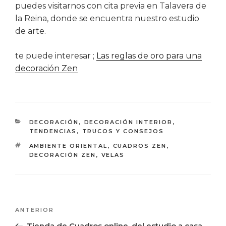
puedes visitarnos con cita previa en Talavera de
la Reina, donde se encuentra nuestro estudio
de arte.
te puede interesar ;
Las reglas de oro para una
decoración Zen
CATEGORÍAS
DECORACIÓN
,
DECORACIÓN INTERIOR
,
TENDENCIAS
,
TRUCOS Y CONSEJOS
ETIQUETAS
AMBIENTE ORIENTAL
,
CUADROS ZEN
,
DECORACIÓN ZEN
,
VELAS
Navegación
Entrada
ANTERIOR
de
anterior:
Tienda de Cuadros online, del estudio a casa